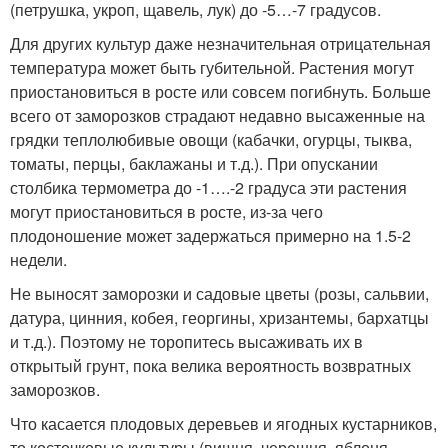
(петрушка, укроп, щавель, лук) до -5…-7 градусов.
Для других культур даже незначительная отрицательная
температура может быть губительной. Растения могут
приостановиться в росте или совсем погибнуть. Больше
всего от заморозков страдают недавно высаженные на
грядки теплолюбивые овощи (кабачки, огурцы, тыква,
томаты, перцы, баклажаны и т.д.). При опускании
столбика термометра до -1….-2 градуса эти растения
могут приостановиться в росте, из-за чего
плодоношение может задержаться примерно на 1.5-2
недели.
Не выносят заморозки и садовые цветы (розы, сальвии,
датура, цинния, кобея, георгины, хризантемы, бархатцы
и т.д.). Поэтому не торопитесь высаживать их в
открытый грунт, пока велика вероятность возвратных
заморозков.
Что касается плодовых деревьев и ягодных кустарников,
то косточковые культуры (вишня, черешня, яблоня,