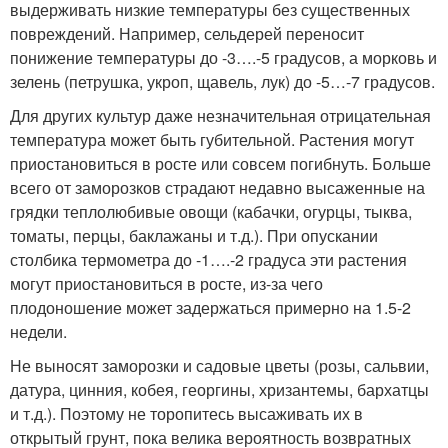
выдерживать низкие температуры без существенных
повреждений. Например, сельдерей переносит
понижение температуры до -3….-5 градусов, а морковь и
зелень (петрушка, укроп, щавель, лук) до -5…-7 градусов.
Для других культур даже незначительная отрицательная
температура может быть губительной. Растения могут
приостановиться в росте или совсем погибнуть. Больше
всего от заморозков страдают недавно высаженные на
грядки теплолюбивые овощи (кабачки, огурцы, тыква,
томаты, перцы, баклажаны и т.д.). При опускании
столбика термометра до -1….-2 градуса эти растения
могут приостановиться в росте, из-за чего
плодоношение может задержаться примерно на 1.5-2
недели.
Не выносят заморозки и садовые цветы (розы, сальвии,
датура, цинния, кобея, георгины, хризантемы, бархатцы
и т.д.). Поэтому не торопитесь высаживать их в
открытый грунт, пока велика вероятность возвратных