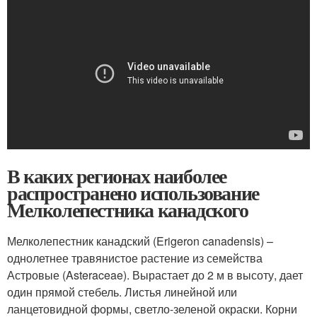
В каких регионах наиболее
распространено использование
Мелколепестника канадского
Мелколепестник канадский (Erigeron canadensis) –
однолетнее травянистое растение из семейства
Астровые (Asteraceae). Вырастает до 2 м в высоту, дает
один прямой стебель. Листья линейной или
ланцетовидной формы, светло-зеленой окраски. Корни