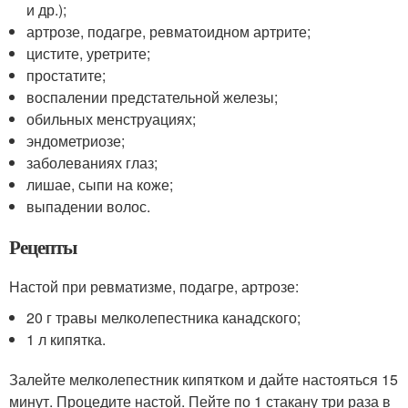
и др.);
артрозе, подагре, ревматоидном артрите;
цистите, уретрите;
простатите;
воспалении предстательной железы;
обильных менструациях;
эндометриозе;
заболеваниях глаз;
лишае, сыпи на коже;
выпадении волос.
Рецепты
Настой при ревматизме, подагре, артрозе:
20 г травы мелколепестника канадского;
1 л кипятка.
Залейте мелколепестник кипятком и дайте настояться 15
минут. Процедите настой. Пейте по 1 стакану три раза в