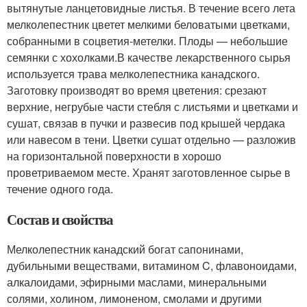
вытянутые ланцетовидные листья. В течение всего лета
мелколепестник цветет мелкими беловатыми цветками,
собранными в соцветия-метелки. Плоды — небольшие
семянки с хохолками.В качестве лекарственного сырья
используется трава мелколепестника канадского.
Заготовку производят во время цветения: срезают
верхние, негрубые части стебля с листьями и цветками и
сушат, связав в пучки и развесив под крышей чердака
или навесом в тени. Цветки сушат отдельно — разложив
на горизонтальной поверхности в хорошо
проветриваемом месте. Хранят заготовленное сырье в
течение одного года.
Состав и свойства
Мелколепестник канадский богат сапонинами,
дубильными веществами, витамином C, флавоноидами,
алкалоидами, эфирными маслами, минеральными
солями, холином, лимоненом, смолами и другими