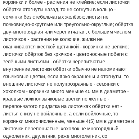
корзинки и более - растения не клейкие; если листочки
обёртки отогнуты назад, то не согнуты в кольцо -
семянки без стебельчатых желёзок; листья не
почковидно-округлые или треугольно-округлые; обёртка
дву-многорядная или черепитчатая, с большим числом
листочков - растения не колючие, жилки не
оканчиваются жёсткой щетинкой - корзинки не цепкие;
листочки обёрток без крючков - цветоносные побеги с
зелёными листьями - обёртки черепитчатые -
внутренние листочки обёртки обычно не напоминают
язычковые цветки, если ярко окрашены и отогнуты, то
внешние листочки не полупрозрачные - семянки с
хохолком - корзинки много меньше 40 мм в диаметре -
краевые ложноязычковые цветки не жёлтые -
перепончатого придатка на листочках обёртки нет -
листья снизу не войлочные, а если войлочные, то
корзинки многочисленные, меньше 4(5) мм в диаметре и
листочки перепончатые; хохолок не многорядный -
однолетник, двулетник, реже многолетник, со