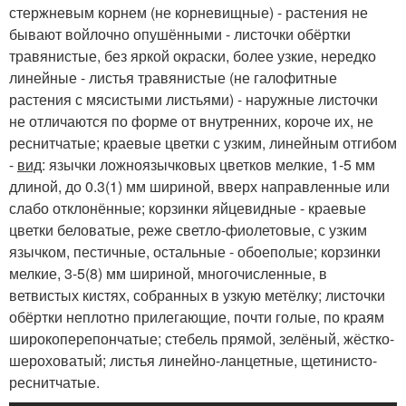
стержневым корнем (не корневищные) - растения не
бывают войлочно опушёнными - листочки обёртки
травянистые, без яркой окраски, более узкие, нередко
линейные - листья травянистые (не галофитные
растения с мясистыми листьями) - наружные листочки
не отличаются по форме от внутренних, короче их, не
реснитчатые; краевые цветки с узким, линейным отгибом
-
вид
: язычки ложноязычковых цветков мелкие, 1-5 мм
длиной, до 0.3(1) мм шириной, вверх направленные или
слабо отклонённые; корзинки яйцевидные - краевые
цветки беловатые, реже светло-фиолетовые, с узким
язычком, пестичные, остальные - обоеполые; корзинки
мелкие, 3-5(8) мм шириной, многочисленные, в
ветвистых кистях, собранных в узкую метёлку; листочки
обёртки неплотно прилегающие, почти голые, по краям
широкоперепончатые; стебель прямой, зелёный, жёстко-
шероховатый; листья линейно-ланцетные, щетинисто-
реснитчатые.