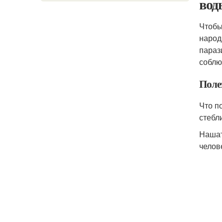
вод
Чтобы
народ
параз
соблю
Поле
Что п
стебли
Нашат
челов