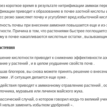
рез короткое время в результате нитрификации аммиак пер
фикации приводит к образованию в почве азотной кислоты 
сс резко закисляет почву и усугубляет вред избыточной кис
тность почвы при внесении аммония повышается еще и из-
тности. Причина в том, что растениями быстрее поглощаетс
му в почве накапливаются кислотные остатки , вызывающи
астения
ение кислотности приводит к снижению эффективности азо
ание у растений , и в целом ухудшение свойств почв .
шав блогеров, вы снова можете принять решение о внесен
рмки . И ситуация делается еще хуже .
 действия приводят к аммиачному отравлению растений , о
лочника, муравьев или личинок майского жука.
лассический случай, о котором говорил когда-то великий у
й нельзя заменить избытком удобрений ».