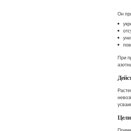
Он пр
укр
отс
уни
пов
При п
азотн
Дейс
Расте
невоз
усваи
Цели
Приме