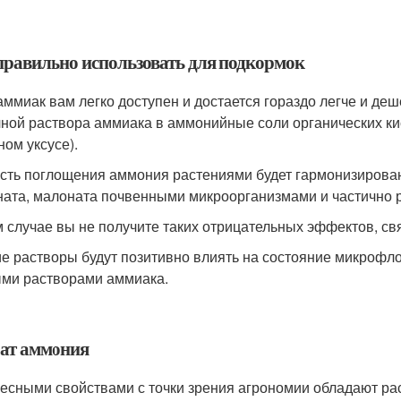
правильно использовать для подкормок
аммиак вам легко доступен и достается гораздо легче и де
ной раствора аммиака в аммонийные соли органических кисл
ном уксусе).
сть поглощения аммония растениями будет гармонизирована
ната, малоната почвенными микроорганизмами и частично 
м случае вы не получите таких отрицательных эффектов, св
ие растворы будут позитивно влиять на состояние микрофло
ми растворами аммиака.
ат аммония
есными свойствами с точки зрения агрономии обладают ра