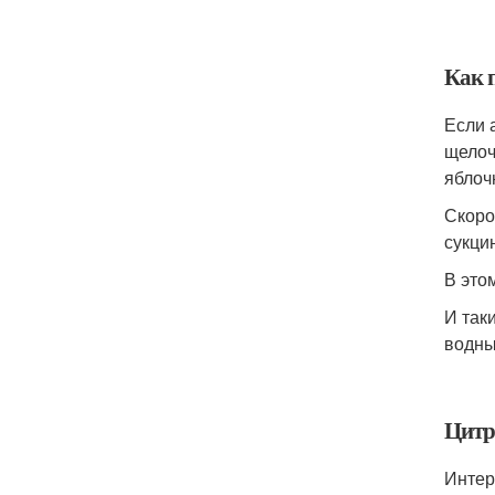
Как 
Если 
щелоч
яблоч
Скоро
сукци
В это
И так
водны
Цитр
Интер