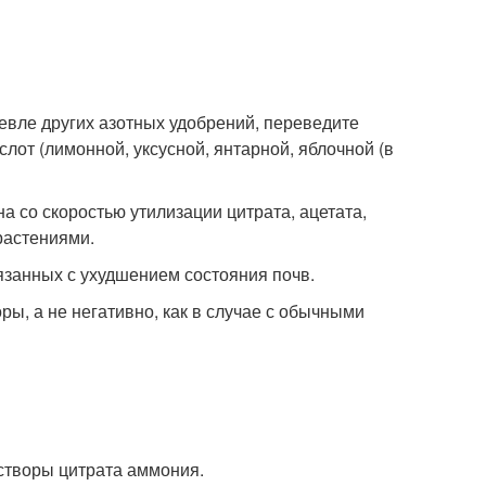
шевле других азотных удобрений, переведите
от (лимонной, уксусной, янтарной, яблочной (в
 со скоростью утилизации цитрата, ацетата,
растениями.
язанных с ухудшением состояния почв.
ры, а не негативно, как в случае с обычными
створы цитрата аммония.