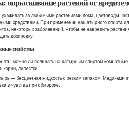
ы: опрыскивание растений от вредителе
 ухаживать за любимыми растениями дома, цветоводы част
ными средствами. При применении нашатырного спирта дл
итов, некоторых заболеваний. Чтобы не навредить растени
дать дозировку.
зные свойства
онять, можно ли поливать нашатырным спиртом комнатные ра
, корни, лепестки.
ырь — бесцветная жидкость с резким запахом. Медиками э
ека в чувства при обмороке.