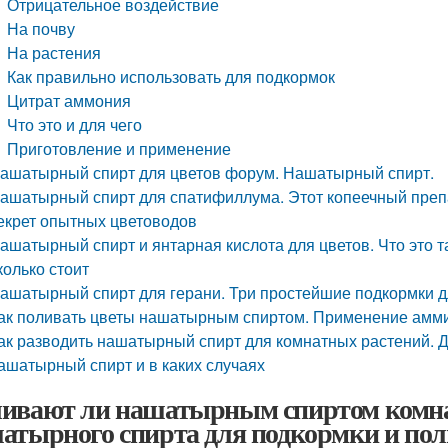
Отрицательное воздействие
На почву
На растения
Как правильно использовать для подкормок
Цитрат аммония
Что это и для чего
Приготовление и применение
ашатырный спирт для цветов форум. Нашатырный спирт.
ашатырный спирт для спатифиллума. Этот копеечный преп
екрет опытных цветоводов
ашатырный спирт и янтарная кислота для цветов. Что это та
колько стоит
ашатырный спирт для герани. Три простейшие подкормки д
ак поливать цветы нашатырным спиртом. Применение аммиа
ак разводить нашатырный спирт для комнатных растений. Д
ашатырный спирт и в каких случаях
ивают ли нашатырным спиртом комна
атырного спирта для подкормки и пол