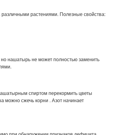
за различными растениями. Полезные свойства:
 но нашатырь не может полностью заменить
лями.
 нашатырным спиртом перекормить цветы
а можно сжечь корни . Азот начинает
имо при обнаружении признаков дефицита