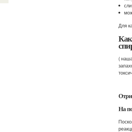
сли
мож
Для к
Как
спи
( наш
запах
токси
Отри
На п
Поско
реакц