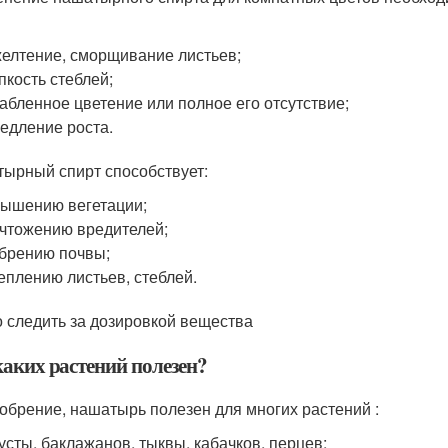
елтение, сморщивание листьев;
пкость стеблей;
абленное цветение или полное его отсутствие;
едление роста.
ырный спирт способствует:
ышению вегетации;
чтожению вредителей;
брению почвы;
еплению листьев, стеблей.
 следить за дозировкой вещества
каких растений полезен?
добрение, нашатырь полезен для многих растений :
усты, баклажанов, тыквы, кабачков, перцев;