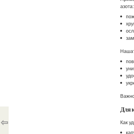
азота:
пож
хру
осл
зам
Нашат
пов
уни
удо
укр
Важно
Для 
⇦
Как у
кап