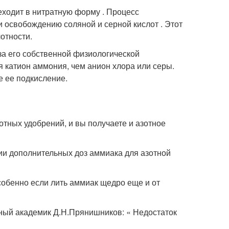
еходит в нитратную форму . Процесс
и освобождению соляной и серной кислот . Этот
лотности.
за его собственной физиологической
я катион аммония, чем анион хлора или серы.
е ее подкисление.
тных удобрений, и вы получаете и азотное
ии дополнительных доз аммиака для азотной
собенно если лить аммиак щедро еще и от
ченый академик Д.Н.Прянишников: « Недостаток