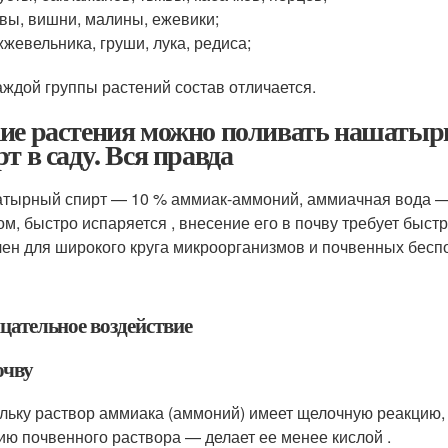
вы, вишни, малины, ежевики;
жевельника, груши, лука, редиса;
аждой группы растений состав отличается.
ие растения можно поливать нашаты
рт в саду. Вся правда
атырный спирт — 10 % аммиак-аммоний, аммиачная вода 
ом, быстро испаряется , внесение его в почву требует быст
чен для широкого круга микроорганизмов и почвенных бесп
цательное воздействие
очву
льку раствор аммиака (аммоний) имеет щелочную реакцию,
ию почвенного раствора — делает ее менее кислой .