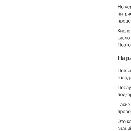
Но че
нитри
проце
Кисло
кисло
Поэто
На р
Повыш
голод
Послу
подко
Такие
прово
Это к
знани