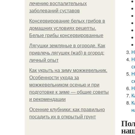
лечению воспалительных
заболеваний суставов
Консервирование белых грибов в
домашних условиях рецепты.
Белые грибы консервированные
Лягушки земляные в огороде. Как
Н
привлечь лягушек (жаб) в огород:
Н
личный опыт
с
Как укрыть на зиму можжевельник.
Н
Особенности ухода за
с
можжевельником осенью и при
Н
подготовке к зиме — общие советы
К
и рекомендации
К
н
Осенние клубники: как правильно
посадить их в открытый грунт
Пол
наш