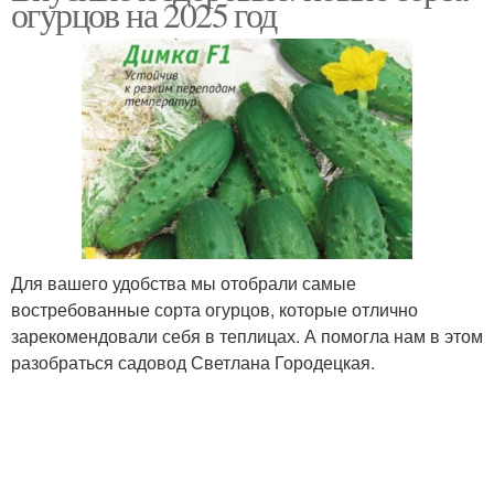
огурцов на 2025 год
растений
растения
Спирт для комнатных
Аммиак для растений
растений
Защиты для комнатных
Витамины для растений
растений
Для вашего удобства мы отобрали самые
востребованные сорта огурцов, которые отлично
Обработка против
Аммиак для комнатных
зарекомендовали себя в теплицах. А помогла нам в этом
вредителей
растений
разобраться садовод Светлана Городецкая.
Удобрение для
растений