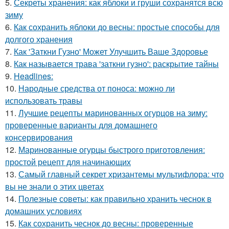
5.
Секреты хранения: как яблоки и груши сохранятся всю
зиму
6.
Как сохранить яблоки до весны: простые способы для
долгого хранения
7.
Как 'Заткни Гузно' Может Улучшить Ваше Здоровье
8.
Как называется трава 'заткни гузно': раскрытие тайны
9.
Headlines:
10.
Народные средства от поноса: можно ли
использовать травы
11.
Лучшие рецепты маринованных огурцов на зиму:
проверенные варианты для домашнего
консервирования
12.
Маринованные огурцы быстрого приготовления:
простой рецепт для начинающих
13.
Самый главный секрет хризантемы мультифлора: что
вы не знали о этих цветах
14.
Полезные советы: как правильно хранить чеснок в
домашних условиях
15.
Как сохранить чеснок до весны: проверенные