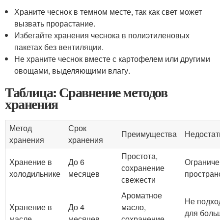
Храните чеснок в темном месте, так как свет может
вызвать прорастание.
Избегайте хранения чеснока в полиэтиленовых
пакетах без вентиляции.
Не храните чеснок вместе с картофелем или другими
овощами, выделяющими влагу.
Таблица: Сравнение методов
хранения
Метод
Срок
Преимущества
Недостат
хранения
хранения
Простота,
Хранение в
До 6
Ограниче
сохранение
холодильнике
месяцев
простран
свежести
Ароматное
Не подхо
Хранение в
До 4
масло,
для боль
масле
месяцев
сохранение