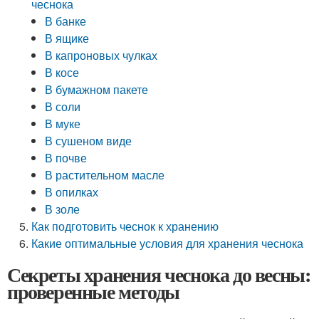
чеснока
В банке
В ящике
В капроновых чулках
В косе
В бумажном пакете
В соли
В муке
В сушеном виде
В почве
В растительном масле
В опилках
В золе
Как подготовить чеснок к хранению
Какие оптимальные условия для хранения чеснока
Секреты хранения чеснока до весны:
проверенные методы