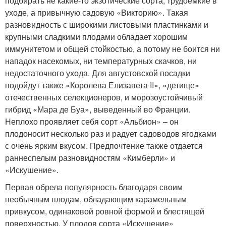
подбирать не какие-то экзотические сорта, трудоемкие в
уходе, а привычную садовую «Викторию». Такая
разновидность с широкими листовыми пластинками и
крупными сладкими плодами обладает хорошим
иммунитетом и общей стойкостью, а потому не боится ни
нападок насекомых, ни температурных скачков, ни
недостаточного ухода. Для августовской посадки
подойдут также «Королева Елизавета II», «детище»
отечественных селекционеров, и морозоустойчивый
гибрид «Мара де Буа», выведенный во Франции.
Неплохо проявляет себя сорт «Альбион» – он
плодоносит несколько раз и радует садоводов ягодками
с очень ярким вкусом. Предпочтение также отдается
раннеспелым разновидностям «Кимберли» и
«Искушение».
Первая обрела популярность благодаря своим
необычным плодам, обладающим карамельным
привкусом, одинаковой ровной формой и блестящей
поверхностью. У плодов сорта «Искушение»