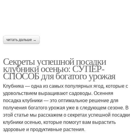
клубники
Грунт для клубники
Клубники из семян
читать дальше →
Секреты успешной посадки
Приспособления для
Грядка для клубники
клубники осенью: СУПЕР-
клубники
СПОСОБ для богатого урожая
Клубника — одна из самых популярных ягод, которые с
удовольствием выращивают садоводы. Осенняя
Чистая клубника
Клубника на грядке
посадка клубники — это оптимальное решение для
получения богатого урожая уже в следующем сезоне. В
этой статье мы расскажем о секретах успешной посадки
клубники осенью, которые помогут вам вырастить
Клубники в открытом
здоровые и продуктивные растения.
Почвы под клубнику
грунте