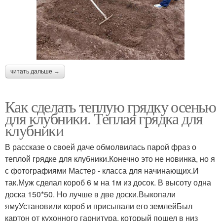
читать дальше →
Как сделать теплую грядку осенью
для клубники. Теплая грядка для
клубники
В рассказе о своей даче обмолвилась парой фраз о
теплой грядке для клубники.Конечно это не новинка, но я
с фотографиями Мастер - класса для начинающих.И
так.Муж сделал короб 6 м на 1м из досок. В высоту одна
доска 150*50. Но лучше в две доски.Выкопали
ямуУстановили короб и присыпали его землейБыл
картон от кухонного гарнитура, который пошел в низ