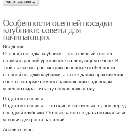
читать дальше →
Особенности осенней посадки
Посадки в зависимости
Участок для посадки
клубники: советы для
начинающих
Введение
Садовая клубника
Клубники в октябре
Осенняя посадка клубники – это отличный способ
получить ранний урожай уже в следующем сезоне. В
этой статье мы рассмотрим основные особенности
осенней посадки клубники, а также дадим практические
советы, которые помогут начинающим садоводам
Клубники на октябрь
успешно вырастить эту популярную ягоду.
Подготовка почвы
Подготовка почвы – это один из ключевых этапов перед
посадкой клубники. Осенью важно создать оптимальные
условия для роста растений.
Анализ почвы