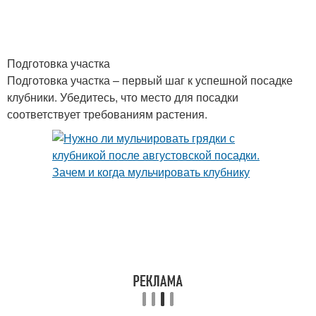
Садоводы при осенней
Осенний высадка
посадке
Подготовка участка
Разница между
Подготовка участка – первый шаг к успешной посадке
Почвы под посадку
посадкой
клубники. Убедитесь, что место для посадки
соответствует требованиям растения.
Почвы для посадки
Требования к посадке
Почва для клубники
Грядки для клубники
Удобрения для
Сорта для посадки