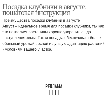
Посадка клубники в августе:
Время для посадки
Грунт для посадки
пошаговая инструкция
Преимущества посадки клубники в августе
Август – идеальное время для посадки клубники, так как
это позволяет растениям хорошо укорениться до
Успешная посадка
Уход за посадками
наступления зимы. Такая посадка обеспечивает более
обильный урожай весной и лучшую адаптацию растений
к условиям вашего участка.
Осенний посадка
Срок для посадки
Место для клубники
Грядки под клубнику