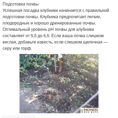
Подготовка почвы
Успешная посадка клубники начинается с правильной
подготовки почвы. Клубника предпочитает легкие,
плодородные и хорошо дренированные почвы.
Почва для посадки
Клубника при посадке
Оптимальный уровень pH почвы для клубники
составляет от 5,5 до 6,5. Если ваша почва слишком
кислая, добавьте известь, если слишком щелочная —
серу или торф.
Участок под клубнику
Осенняя подкормка
Клубники на высоких
Клубники в подвесных
грядках
грядках
Посадки по лунному
Почвы перед посадкой
календарю