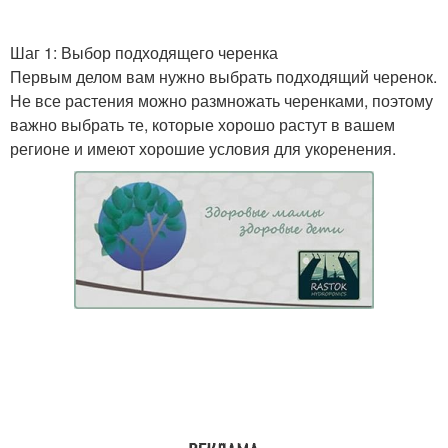
Шаг 1: Выбор подходящего черенка
Первым делом вам нужно выбрать подходящий черенок.
Время для посадки
Осенняя посадка
Не все растения можно размножать черенками, поэтому
важно выбрать те, которые хорошо растут в вашем
регионе и имеют хорошие условия для укоренения.
Осенний посадка
Совместные посадки
Посадки с жимолостью
Почвы под клубнику
Клубники для осенней
Клубника при посадке
посадки