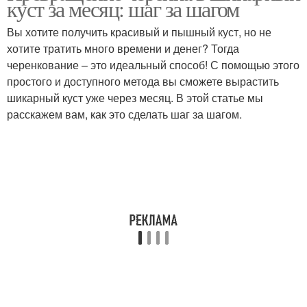
куст за месяц: шаг за шагом
посадкой
Вы хотите получить красивый и пышный куст, но не
хотите тратить много времени и денег? Тогда
черенкование – это идеальный способ! С помощью этого
Данная посадка
Правильная посадка
простого и доступного метода вы сможете вырастить
шикарный куст уже через месяц. В этой статье мы
расскажем вам, как это сделать шаг за шагом.
Почвы для посадки
Инструкция по посадке
Особенности при
Жимолости к посадке
посадке
Подготовка к посадке
Почва для клубники