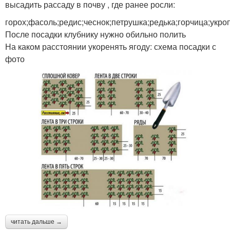
высадить рассаду в почву , где ранее росли:
горох;фасоль;редис;чеснок;петрушка;редька;горчица;укроп
После посадки клубнику нужно обильно полить
На каком расстоянии укоренять ягоду: схема посадки с
фото
читать дальше →