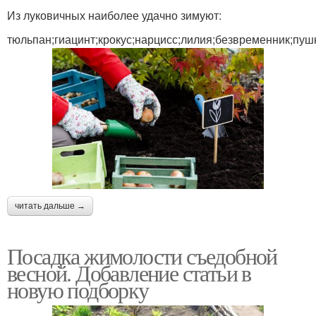
Из луковичных наиболее удачно зимуют:
тюльпан;гиацинт;крокус;нарцисс;лилия;безвременник;пуш
читать дальше →
Посадка жимолости съедобной
весной. Добавление статьи в
новую подборку