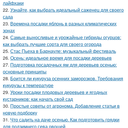
лайфхаки
22.
Узнайте, как выбрать идеальный саженец для своего
сада
23.
Времена посадки яблонь в разных климатических
зонах
24.
Самые выносливые и урожайные гибриды огурцов:
как выбрать лучшие сорта для своего огорода
25.
Стас Пьеха в Барнауле: музыкальный фестиваль
26.
Осень: идеальное время для посадки деревьев
27.
Подготовка посадочных ям для деревьев осенью:
основные принципы
28.
Боится ли кукуруза осенних заморозков. Требования
кукурузы к температуре
29.
Уроки посадки плодовых деревьев и ягодных
кустарников: как начать свой сад
30.
Простые советы от агронома. Добавление статьи в
новую подборку
31.
Что садить на даче осенью. Как подготовить грядки
для подзимнего сева овощей