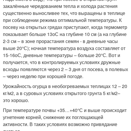
закалённые чередованием тепла и холода растения
существенно выносливее тех, что выращены в теплице
при соблюдении режима оптимальной температуры. К
посеву на открытых грядах приступают, когда термометр
показывает больше 13
о
С на глубине 10 см (а на глубине
2-3 см – в зоне прорастания семян - в дневные часы
выше 20°С); ночная температура воздуха составляет от
15-16
о
С, дневные температуры – больше 20°С. Вот и
получается, что в контролируемых условиях дружные
всходы появляются через 2 – 3 дня от посева, в полевых
– через неделю при хорошей погоде.
Урожайность огурца в необогреваемых теплицах 12 – 20
кг/м
2
, а в суровых условиях открытого грунта 5 кг/м
2
–
это хорошо.
При температуре почвы +35…+40°С и выше происходит
угнетение корней, снижение их поглощающей
активности. В таких условиях возможно привядание