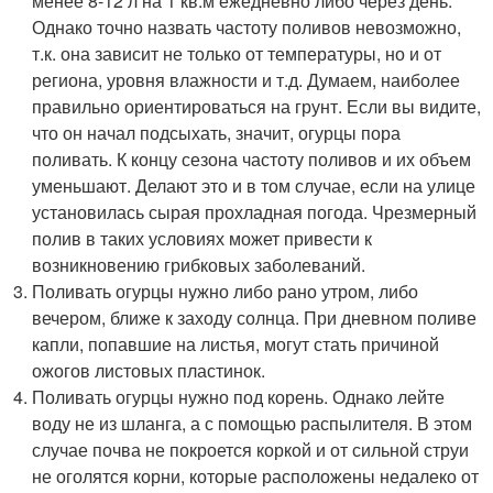
менее 8-12 л на 1 кв.м ежедневно либо через день.
Однако точно назвать частоту поливов невозможно,
т.к. она зависит не только от температуры, но и от
региона, уровня влажности и т.д. Думаем, наиболее
правильно ориентироваться на грунт. Если вы видите,
что он начал подсыхать, значит, огурцы пора
поливать. К концу сезона частоту поливов и их объем
уменьшают. Делают это и в том случае, если на улице
установилась сырая прохладная погода. Чрезмерный
полив в таких условиях может привести к
возникновению грибковых заболеваний.
Поливать огурцы нужно либо рано утром, либо
вечером, ближе к заходу солнца. При дневном поливе
капли, попавшие на листья, могут стать причиной
ожогов листовых пластинок.
Поливать огурцы нужно под корень. Однако лейте
воду не из шланга, а с помощью распылителя. В этом
случае почва не покроется коркой и от сильной струи
не оголятся корни, которые расположены недалеко от