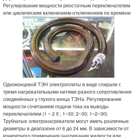
Регулирование мощности реостатным переключателем
или циклическим включением-отключением по времени
Одноконцевой ТЭН электроплиты в виде спирали с
тремя нагревательными нитями разного сопротивления
соединённых у глухого конца ТЭНа. Регулирование
мощности сочетанием подачи тока на выводы
переключателем (1
~
2
0
; 1
~
3
0
; 2
~
3
0
; 1
~
2
~
3
0
)
Трубчатые электронагреватели могут иметь различные
диаметры в диапазоне от 6 до 24 мм. В зависимости от
конкретного применения (нагревания жидкости или