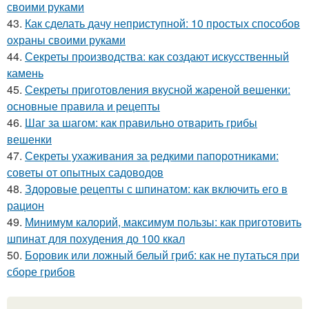
своими руками
43.
Как сделать дачу неприступной: 10 простых способов
охраны своими руками
44.
Секреты производства: как создают искусственный
камень
45.
Секреты приготовления вкусной жареной вешенки:
основные правила и рецепты
46.
Шаг за шагом: как правильно отварить грибы
вешенки
47.
Секреты ухаживания за редкими папоротниками:
советы от опытных садоводов
48.
Здоровые рецепты с шпинатом: как включить его в
рацион
49.
Минимум калорий, максимум пользы: как приготовить
шпинат для похудения до 100 ккал
50.
Боровик или ложный белый гриб: как не путаться при
сборе грибов