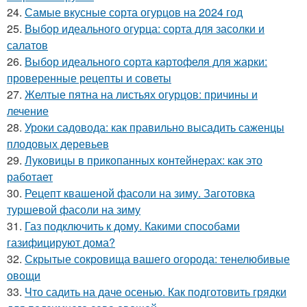
24.
Самые вкусные сорта огурцов на 2024 год
25.
Выбор идеального огурца: сорта для засолки и
салатов
26.
Выбор идеального сорта картофеля для жарки:
проверенные рецепты и советы
27.
Желтые пятна на листьях огурцов: причины и
лечение
28.
Уроки садовода: как правильно высадить саженцы
плодовых деревьев
29.
Луковицы в прикопанных контейнерах: как это
работает
30.
Рецепт квашеной фасоли на зиму. Заготовка
туршевой фасоли на зиму
31.
Газ подключить к дому. Какими способами
газифицируют дома?
32.
Скрытые сокровища вашего огорода: тенелюбивые
овощи
33.
Что садить на даче осенью. Как подготовить грядки