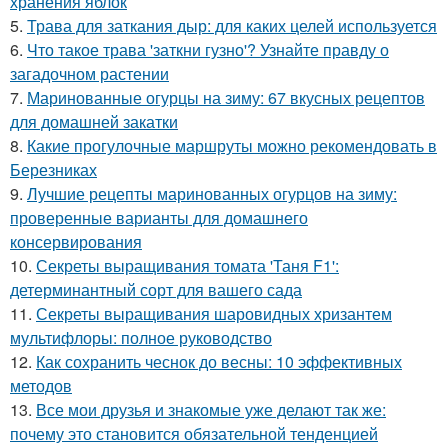
хранения яблок
5.
Трава для заткания дыр: для каких целей используется
6.
Что такое трава 'заткни гузно'? Узнайте правду о
загадочном растении
7.
Маринованные огурцы на зиму: 67 вкусных рецептов
для домашней закатки
8.
Какие прогулочные маршруты можно рекомендовать в
Березниках
9.
Лучшие рецепты маринованных огурцов на зиму:
проверенные варианты для домашнего
консервирования
10.
Секреты выращивания томата 'Таня F1':
детерминантный сорт для вашего сада
11.
Секреты выращивания шаровидных хризантем
мультифлоры: полное руководство
12.
Как сохранить чеснок до весны: 10 эффективных
методов
13.
Все мои друзья и знакомые уже делают так же:
почему это становится обязательной тенденцией