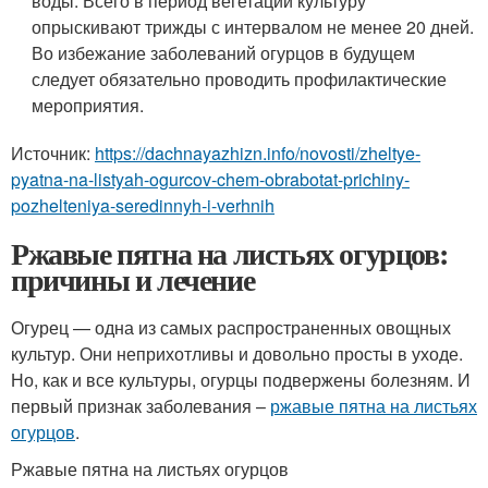
воды. Всего в период вегетации культуру
опрыскивают трижды с интервалом не менее 20 дней.
Во избежание заболеваний огурцов в будущем
следует обязательно проводить профилактические
мероприятия.
Источник:
https://dachnayazhizn.info/novosti/zheltye-
pyatna-na-listyah-ogurcov-chem-obrabotat-prichiny-
pozhelteniya-seredinnyh-i-verhnih
Ржавые пятна на листьях огурцов:
причины и лечение
Огурец — одна из самых распространенных овощных
культур. Они неприхотливы и довольно просты в уходе.
Но, как и все культуры, огурцы подвержены болезням. И
первый признак заболевания –
ржавые пятна на листьях
огурцов
.
Ржавые пятна на листьях огурцов