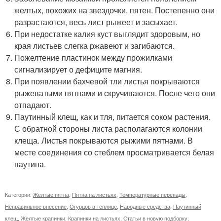
желтых, похожих на звездочки, пятен. Постепенно они
разрастаются, весь лист рыжеет и засыхает.
При недостатке калия куст выглядит здоровым, но
края листьев слегка ржавеют и загибаются.
Пожелтение пластинок между прожилками
сигнализирует о дефиците магния.
При появлении бахчевой тли листья покрываются
рыжеватыми пятнами и скручиваются. После чего они
отпадают.
Паутинный клещ, как и тля, питается соком растения.
С обратной стороны листа располагаются колонии
клеща. Листья покрываются рыжими пятнами. В
месте соединения со стеблем просматривается белая
паутина.
Категории:
Желтые пятна
,
Пятна на листьях
,
Температурные перепады
,
Неправильное внесение
,
Огурцов в теплице
,
Народные средства
,
Паутинный
клещ
,
Желтые крапинки
,
Крапинки на листьях
,
Статьи в новую подборку
,