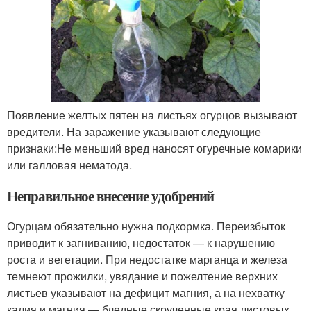
Появление желтых пятен на листьях огурцов вызывают
вредители. На заражение указывают следующие
признаки:Не меньший вред наносят огуречные комарики
или галловая нематода.
Неправильное внесение удобрений
Огурцам обязательно нужна подкормка. Переизбыток
приводит к загниванию, недостаток — к нарушению
роста и вегетации. При недостатке марганца и железа
темнеют прожилки, увядание и пожелтение верхних
листьев указывают на дефицит магния, а на нехватку
калия и магния — бледные скрученные края листовых