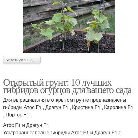
Сбор на открытом
грунте
читать дальше →
Открытый грунт: 10 лучших
гибридов огурцов для вашего сада
Для выращивания в открытом грунте предназначены
гибриды Атос F1 , Драгун F1 , Кристина F1 , Каролина F1
, Портос F1 .
Атос F1 и Драгун F1
Ультрараннеспелые гибриды Атос F1 и Драгун F1 с