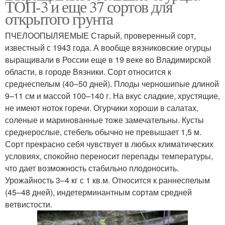
ТОП-3 и еще 37 сортов для
открытого грунта
открытого грунта
ПЧЕЛООПЫЛЯЕМЫЕ Старый, проверенный сорт,
Огурцов от чистых
известный с 1943 года. А вообще вязниковские огурцы
Огурцов к сбору
сортов
выращивали в России еще в 19 веке во Владимирской
области, в городе Вязники. Сорт относится к
среднеспелым (40–50 дней). Плоды черношипые длиной
9–11 см и массой 100–140 г. На вкус сладкие, хрустящие,
Роста на открытом
Урожайность на
не имеют ноток горечи. Огурчики хороши в салатах,
грунте
открытом грунте
соленые и маринованные тоже замечательны. Кусты
среднерослые, стебель обычно не превышает 1,5 м.
Сорт прекрасно себя чувствует в любых климатических
Созревания на
Огурцы для открытых
условиях, спокойно переносит перепады температуры,
открытом грунте
грядок
что дает возможность стабильно плодоносить.
Урожайность 3–4 кг с 1 кв.м. Относится к раннеспелым
(45–48 дней), индетерминантным сортам средней
ветвистости.
Грунт для выращивания
Влажность для огурцов