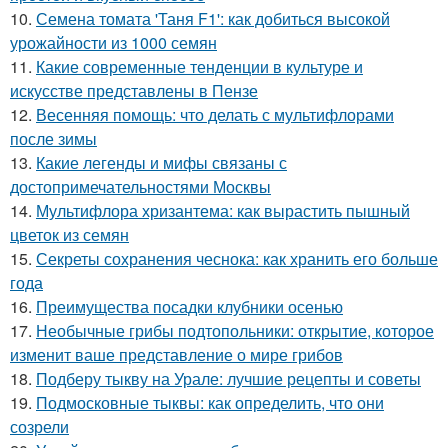
10.
Семена томата 'Таня F1': как добиться высокой
урожайности из 1000 семян
11.
Какие современные тенденции в культуре и
искусстве представлены в Пензе
12.
Весенняя помощь: что делать с мультифлорами
после зимы
13.
Какие легенды и мифы связаны с
достопримечательностями Москвы
14.
Мультифлора хризантема: как вырастить пышный
цветок из семян
15.
Секреты сохранения чеснока: как хранить его больше
года
16.
Преимущества посадки клубники осенью
17.
Необычные грибы подтопольники: открытие, которое
изменит ваше представление о мире грибов
18.
Подберу тыкву на Урале: лучшие рецепты и советы
19.
Подмосковные тыквы: как определить, что они
созрели