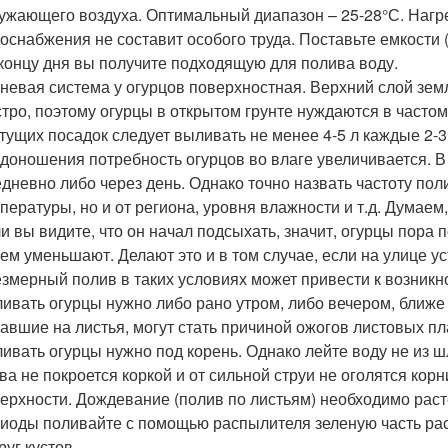
ужающего воздуха. Оптимальный диапазон – 25-28°С. Нагре
оснабжения не составит особого труда. Поставьте емкости (
 концу дня вы получите подходящую для полива воду.
невая система у огурцов поверхностная. Верхний слой земл
тро, поэтому огурцы в открытом грунте нуждаются в частом
тущих посадок следует выливать не менее 4-5 л каждые 2-3
доношения потребность огурцов во влаге увеличивается. В 
дневно либо через день. Однако точно назвать частоту поли
пературы, но и от региона, уровня влажности и т.д. Думаем
и вы видите, что он начал подсыхать, значит, огурцы пора п
ем уменьшают. Делают это и в том случае, если на улице у
змерный полив в таких условиях может привести к возник
ивать огурцы нужно либо рано утром, либо вечером, ближе 
авшие на листья, могут стать причиной ожогов листовых пл
ивать огурцы нужно под корень. Однако лейте воду не из ш
ва не покроется коркой и от сильной струи не оголятся ко
ерхности. Дождевание (полив по листьям) необходимо раст
иоды поливайте с помощью распылителя зеленую часть рас
руг кустов.