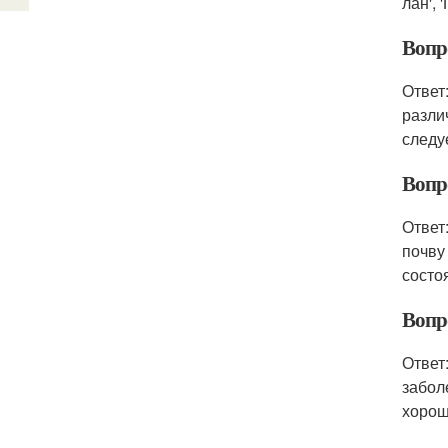
лан', 
Вопр
Ответ
разли
следу
Вопр
Ответ
почву
состо
Вопр
Ответ
забол
хорош