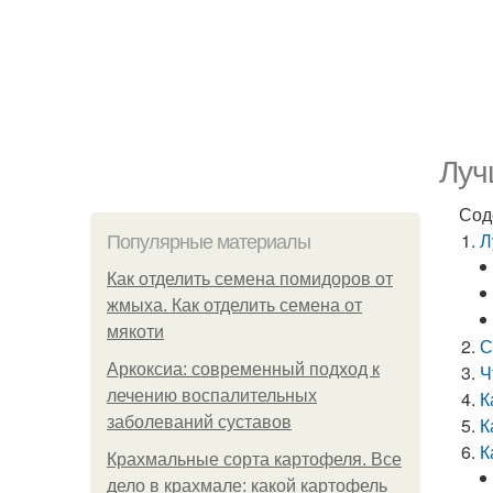
Луч
Сод
Л
Популярные материалы
Как отделить семена помидоров от
жмыха. Как отделить семена от
мякоти
С
Аркоксиа: современный подход к
Ч
лечению воспалительных
К
заболеваний суставов
К
К
Крахмальные сорта картофеля. Все
дело в крахмале: какой картофель