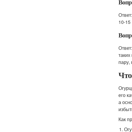
Вопр
Ответ
10-15
Вопр
Ответ
таких
пару, 
Что
Огурц
его к
а осн
избыт
Как п
Огу