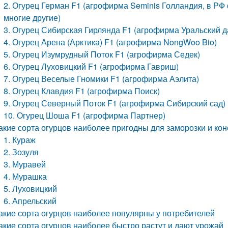
2. Огурец Герман F1 (агрофирма Seminis Голландия, в РФ
многие другие)
3. Огурец Сибирская Гирлянда F1 (агрофирма Уральский д
4. Огурец Арена (Арктика) F1 (агрофирма NongWoo Bio)
5. Огурец Изумрудный Поток F1 (агрофирма Седек)
6. Огурец Луховицкий F1 (агрофирма Гавриш)
7. Огурец Веселые Гномики F1 (агрофирма Аэлита)
8. Огурец Клавдия F1 (агрофирма Поиск)
9. Огурец Северный Поток F1 (агрофирма Сибирский сад)
10. Огурец Шоша F1 (агрофирма Партнер)
акие сорта огурцов наиболее пригодны для заморозки и ко
1. Кураж
2. Зозуля
3. Муравей
4. Мурашка
5. Луховицкий
6. Апрельский
акие сорта огурцов наиболее популярны у потребителей
акие сорта огурцов наиболее быстро растут и дают урожай