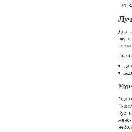
К
Луч
Для з
вкусо
сорта.
По от
дав
зас
Мур
Один 
Парте
Куст 
женск
небол