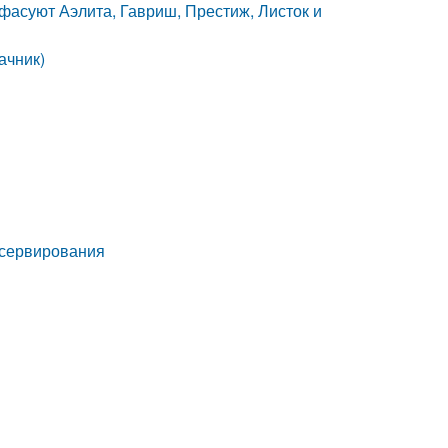
 фасуют Аэлита, Гавриш, Престиж, Листок и
ачник)
нсервирования