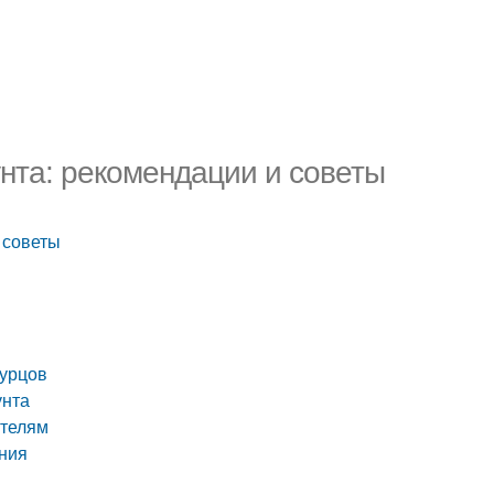
унта: рекомендации и советы
 советы
гурцов
унта
ителям
ения