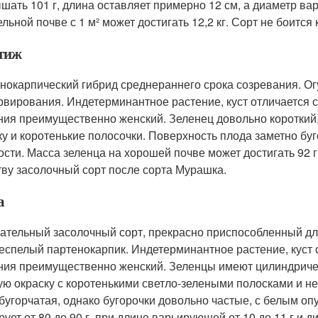
шать 101 г, длина оставляет примерно 12 см, а диаметр варь
ельной почве с 1 м² может достигать 12,2 кг. Сорт не боитс
тиж
нокарпический гибрид среднераннего срока созревания. Огу
рвирования. Индетерминантное растение, куст отличается с
ния преимущественно женский. Зеленец довольно короткий
ку и коротенькие полосочки. Поверхность плода заметно бу
ости. Масса зеленца на хорошей почве может достигать 92 г
тву засолочный сорт после сорта Мурашка.
а
ательный засолочный сорт, прекрасно приспособленный дл
еспелый партенокарпик. Индетерминантное растение, куст с
ния преимущественно женский. Зеленцы имеют цилиндричес
ую окраску с коротенькими светло-зелеными полосками и н
бугорчатая, однако бугорочки довольно частые, с белым о
рует от 80 до 90 г, при длине варьирующей от 10 до 11 г и 