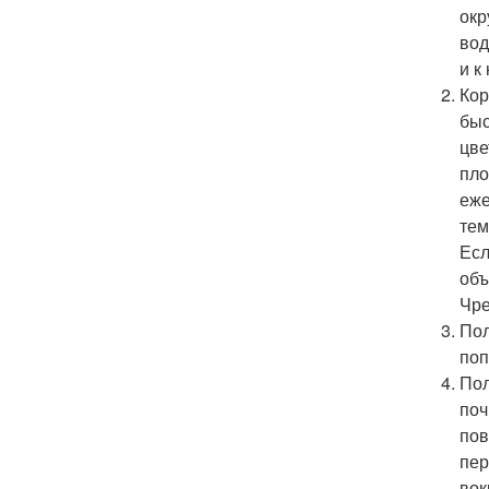
окр
вод
и к
Кор
быс
цве
пло
еже
тем
Есл
объ
Чре
Пол
поп
Пол
поч
пов
пер
вок