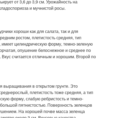
ирует от 3,6 до 3,9 см. Урожайность на
я кладоспориоза и мучнистой росы.
рчики хороши как для салата, так и для
редним ростом, плетистость средняя, тип
, имеет цилиндрическую форму, темно-зеленую
горчатая, опушение белоснежное и среднее по
. Вкус считается отличным и хорошим. Второй по
я выращивания в открытом грунте. Это
реднерослый, плетистость тоже средняя, а тип
кую форму, слабую ребристость и темно-
ебольшой пятнистостью. Поверхность зеленцов
пушением. На хорошей почве масса зеленца
диаметре около 3 см. Вкусовые качества