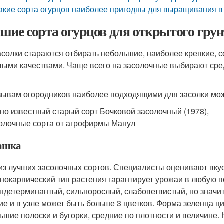
акие сорта огурцов наиболее пригодны для выращивания в
шие сорта огурцов для открытого грун
асолки стараются отбирать небольшие, наиболее крепкие, 
выми качествами. Чаще всего на засолочные выбирают с
зывам огородников наиболее подходящими для засолки мож
но известный старый сорт Бочковой засолочный (1978),
олочные сорта от агрофирмы Манул
ашка
из лучших засолочных сортов. Специалисты оценивают вку
нокарпический тип растения гарантирует урожаи в любую по
индетерминантый, сильнорослый, слабоветвистый, но значи
ие и в узле может быть больше 3 цветков. Форма зеленца ц
ьшие полоски и бугорки, средние по плотности и величине.