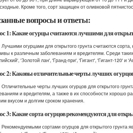
сходные. Кроме того, сорт защищен от оливковой пятнистос
занные вопросы и ответы:
ос 1: Какие огурцы считаются лучшими для открыт
: Лучшими огурцами для открытого грунта считаются сорта, 
чивы к различным заболеваниям и вредителям. Среди таких
ийский', 'Золотой лан', 'Гранд-при', 'Гигант', 'Гигант-120' и '
ос 2: Каковы отличительные черты лучших огурцов
: Отличительные черты лучших огурцов для открытого грунт
еваниям и вредителям, а также в их способности хорошо ра
им вкусом и долгим сроком хранения.
ос 3: Какие сорта огурцов рекомендуются для откр
: Рекомендуемыми сортами огурцов для открытого грунта яв