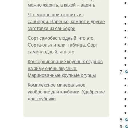
можно жарить, а какой – варить
Что можно приготовить из
санберри. Варенье, компот и другие
заготовки из санберри
Сорт самобесплодный, что это.
Сорта-опылители: таблица. Сорт
самоплодный, что это
Консервирование крупных огурцов
на зиму очень вкусные.
К
Маринованные крупные огурцы
Комплексное минеральное
удобрение для клубники. Удобрение
для клубники
К
К