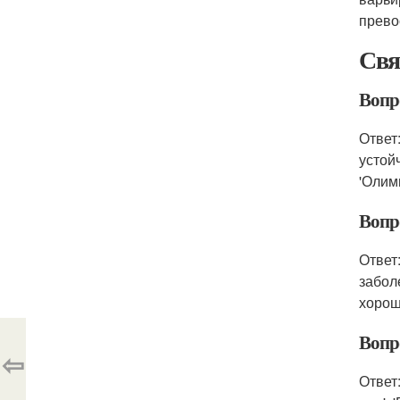
прево
Свя
Вопр
Ответ
устой
'Олимп
Вопр
Ответ
забол
хорош
Вопр
⇦
Ответ