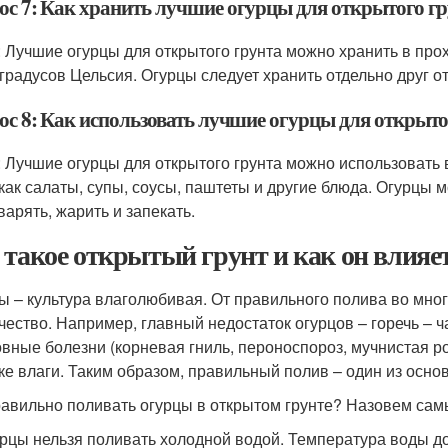
ос 7: Как хранить лучшие огурцы для открытого г
: Лучшие огурцы для открытого грунта можно хранить в про
 градусов Цельсия. Огурцы следует хранить отдельно друг от
ос 8: Как использовать лучшие огурцы для открыто
: Лучшие огурцы для открытого грунта можно использовать 
 как салаты, супы, соусы, паштеты и другие блюда. Огурцы м
варять, жарить и запекать.
 такое открытый грунт и как он влия
ы – культура влаголюбивая. От правильного полива во мног
ачество. Например, главный недостаток огурцов – горечь – 
овные болезни (корневая гниль, пероноспороз, мучнистая ро
ке влаги. Таким образом, правильный полив – один из осно
равильно поливать огурцы в открытом грунте? Назовем са
рцы нельзя поливать холодной водой. Температура воды до