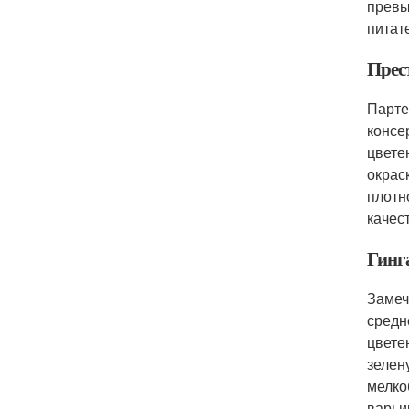
превы
питат
Прес
Парте
консе
цвете
окрас
плотн
качес
Гинг
Замеч
средн
цвете
зелен
мелко
варьи