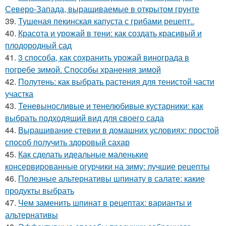
Северо-Запада, выращиваемые в открытом грунте
39.
Тушеная пекинская капуста с грибами рецепт..
40.
Красота и урожай в тени: как создать красивый и
плодородный сад
41.
3 способа, как сохранить урожай винограда в
погребе зимой. Способы хранения зимой
42.
Полутень: как выбрать растения для тенистой части
участка
43.
Теневыносливые и тенелюбивые кустарники: как
выбрать подходящий вид для своего сада
44.
Выращивание стевии в домашних условиях: простой
способ получить здоровый сахар
45.
Как сделать идеальные маленькие
консервированные огурчики на зиму: лучшие рецепты
46.
Полезные альтернативы шпинату в салате: какие
продукты выбрать
47.
Чем заменить шпинат в рецептах: варианты и
альтернативы