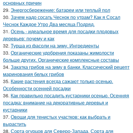
основных причин
29.
Энергосбережение: батареи или теплый пол
30.
Зачем надо сосать Чеснок по утрам? Как я Сосал
Чеснок Каждое Утро Два месяца Подряд.
31.
Осень - идеальное время для посадки плодовых
деревьев: почему и как
32.
Турша из фасоли на зиму. Ингредиенты
33.
Органические удобрения показаны жимолости
больше других. Органические комплексные составы
34.
Закатка грибов на зиму в банки. Классический рецепт
маринования белых грибов
35.
Какие растения всегда сажают только осенью.
Особенности осенней посадки
36.
Как правильно посадить кустарники осенью. Осенняя
посадка: внимание на декоративные деревья и
кустарники
37.
Овощи для тенистых участков: как выбрать и
вырастить
38.
Сорта огурцов для Северо-Запада. Сорта для