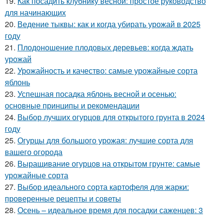
19.
Как посадить клубнику весной: простое руководство
для начинающих
20.
Ведение тыквы: как и когда убирать урожай в 2025
году
21.
Плодоношение плодовых деревьев: когда ждать
урожай
22.
Урожайность и качество: самые урожайные сорта
яблонь
23.
Успешная посадка яблонь весной и осенью:
основные принципы и рекомендации
24.
Выбор лучших огурцов для открытого грунта в 2024
году
25.
Огурцы для большого урожая: лучшие сорта для
вашего огорода
26.
Выращивание огурцов на открытом грунте: самые
урожайные сорта
27.
Выбор идеального сорта картофеля для жарки:
проверенные рецепты и советы
28.
Осень – идеальное время для посадки саженцев: 3