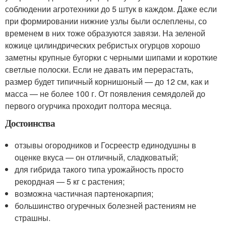
соблюдении агротехники до 5 штук в каждом. Даже если
при формировании нижние узлы были ослеплены, со
временем в них тоже образуются завязи. На зеленой
кожице цилиндрических ребристых огурцов хорошо
заметны крупные бугорки с черными шипами и короткие
светлые полоски. Если не давать им перерастать,
размер будет типичный корнишоный — до 12 см, как и
масса — не более 100 г. От появления семядолей до
первого огурчика проходит полтора месяца.
Достоинства
отзывы огородников и Госреестр единодушны в
оценке вкуса — он отличный, сладковатый;
для гибрида такого типа урожайность просто
рекордная — 5 кг с растения;
возможна частичная партенокарпия;
большинство огуречных болезней растениям не
страшны.