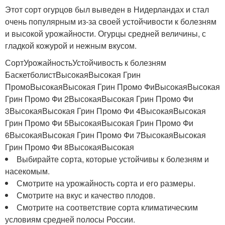
Этот сорт огурцов был выведен в Нидерландах и стал
очень популярным из-за своей устойчивости к болезням
и высокой урожайности. Огурцы средней величины, с
гладкой кожурой и нежным вкусом.
СортУрожайностьУстойчивость к болезням
БаскетболистВысокаяВысокая Грин
ПромоВысокаяВысокая Грин Промо ФиВысокаяВысокая
Грин Промо Фи 2ВысокаяВысокая Грин Промо Фи
3ВысокаяВысокая Грин Промо Фи 4ВысокаяВысокая
Грин Промо Фи 5ВысокаяВысокая Грин Промо Фи
6ВысокаяВысокая Грин Промо Фи 7ВысокаяВысокая
Грин Промо Фи 8ВысокаяВысокая
Выбирайте сорта, которые устойчивы к болезням и
насекомым.
Смотрите на урожайность сорта и его размеры.
Смотрите на вкус и качество плодов.
Смотрите на соответствие сорта климатическим
условиям средней полосы России.