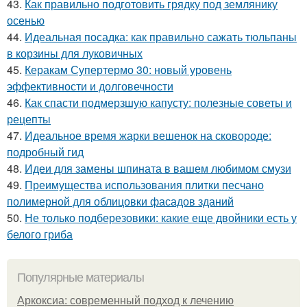
43.
Как правильно подготовить грядку под землянику
осенью
44.
Идеальная посадка: как правильно сажать тюльпаны
в корзины для луковичных
45.
Керакам Супертермо 30: новый уровень
эффективности и долговечности
46.
Как спасти подмерзшую капусту: полезные советы и
рецепты
47.
Идеальное время жарки вешенок на сковороде:
подробный гид
48.
Идеи для замены шпината в вашем любимом смузи
49.
Преимущества использования плитки песчано
полимерной для облицовки фасадов зданий
50.
Не только подберезовики: какие еще двойники есть у
белого гриба
Популярные материалы
Аркоксиа: современный подход к лечению