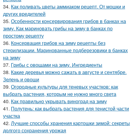
34.
Как поливать цветы аммиаком рецепт. От мошки и
других вредителей
35.
Особенности консервирования грибов в банках на
зиму. Как мариновать грибы на зиму в банках по
простому рецепту
36.
Консервация грибов на зиму рецепты без
стерилизации. Маринованные подберезовики в банках
на зиму
37.
Грибы с овощами на зиму. Ингредиенты
38.
Какие деревья можно сажать в августе и сентябре.
Зелень и овощи
39.
Огородные культуры для теневых участков: как
выбрать растения, которым не нужно много света
40.
Как правильно укрывать виноград на зиму
41.
Полутень: как выбрать растения для тенистой части
участка
42.
Лучшие способы хранения картошки зимой: секреты
долгого сохранения урожая