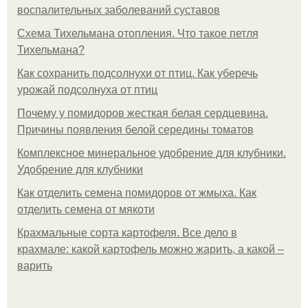
воспалительных заболеваний суставов
Схема Тихельмана отопления. Что такое петля
Тихельмана?
Как сохранить подсолнухи от птиц. Как уберечь
урожай подсолнуха от птиц
Почему у помидоров жесткая белая сердцевина.
Причины появления белой середины томатов
Комплексное минеральное удобрение для клубники.
Удобрение для клубники
Как отделить семена помидоров от жмыха. Как
отделить семена от мякоти
Крахмальные сорта картофеля. Все дело в
крахмале: какой картофель можно жарить, а какой –
варить