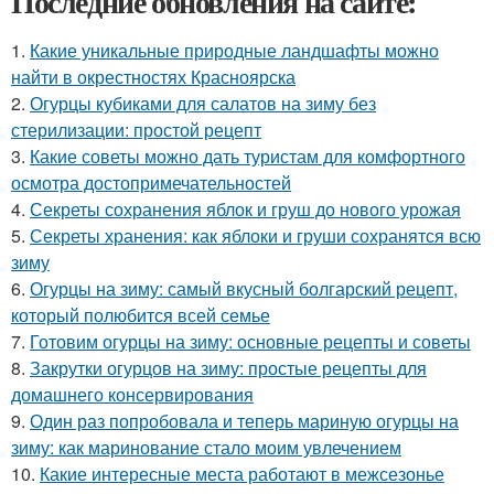
Последние обновления на сайте:
1.
Какие уникальные природные ландшафты можно
найти в окрестностях Красноярска
2.
Огурцы кубиками для салатов на зиму без
стерилизации: простой рецепт
3.
Какие советы можно дать туристам для комфортного
осмотра достопримечательностей
4.
Секреты сохранения яблок и груш до нового урожая
5.
Секреты хранения: как яблоки и груши сохранятся всю
зиму
6.
Огурцы на зиму: самый вкусный болгарский рецепт,
который полюбится всей семье
7.
Готовим огурцы на зиму: основные рецепты и советы
8.
Закрутки огурцов на зиму: простые рецепты для
домашнего консервирования
9.
Один раз попробовала и теперь мариную огурцы на
зиму: как маринование стало моим увлечением
10.
Какие интересные места работают в межсезонье