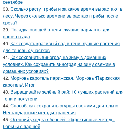
сентябре
38.
Сколько растут грибы и за какое время вырастают в
лесу. Через сколько времени вырастают грибы после
среза?
39.
Посадка овощей в тени: лучшие варианты для
вашего сада
40.
Как создать красивый сад в тени: лучшие растения
для теневых участков
41.
Как сохранить виноград на зиму в домашних
условиях. Как сохранить виноград на зиму свежим в
домашних условиях?
42.
Морковь каротель парижская. Морковь 'Парижская
каротель'. Итог
43.
Выращивайте зелёный рай: 10 лучших растений для
тени и полутени
44.
Способ, как сохранить огурцы свежими длительно.
Нестандартные методы хранения
45.
Осенний уход за яблоней: эффективные методы
борьбы с паршей