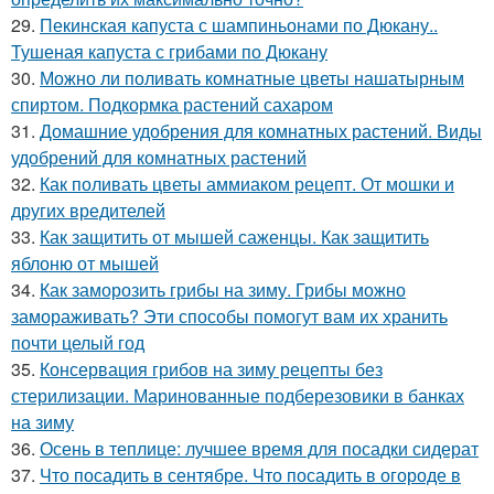
29.
Пекинская капуста с шампиньонами по Дюкану..
Тушеная капуста с грибами по Дюкану
30.
Можно ли поливать комнатные цветы нашатырным
спиртом. Подкормка растений сахаром
31.
Домашние удобрения для комнатных растений. Виды
удобрений для комнатных растений
32.
Как поливать цветы аммиаком рецепт. От мошки и
других вредителей
33.
Как защитить от мышей саженцы. Как защитить
яблоню от мышей
34.
Как заморозить грибы на зиму. Грибы можно
замораживать? Эти способы помогут вам их хранить
почти целый год
35.
Консервация грибов на зиму рецепты без
стерилизации. Маринованные подберезовики в банках
на зиму
36.
Осень в теплице: лучшее время для посадки сидерат
37.
Что посадить в сентябре. Что посадить в огороде в