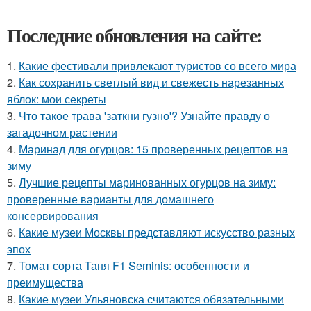
Последние обновления на сайте:
1.
Какие фестивали привлекают туристов со всего мира
2.
Как сохранить светлый вид и свежесть нарезанных
яблок: мои секреты
3.
Что такое трава 'заткни гузно'? Узнайте правду о
загадочном растении
4.
Маринад для огурцов: 15 проверенных рецептов на
зиму
5.
Лучшие рецепты маринованных огурцов на зиму:
проверенные варианты для домашнего
консервирования
6.
Какие музеи Москвы представляют искусство разных
эпох
7.
Томат сорта Таня F1 Seminis: особенности и
преимущества
8.
Какие музеи Ульяновска считаются обязательными