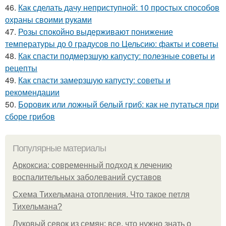
46.
Как сделать дачу неприступной: 10 простых способов
охраны своими руками
47.
Розы спокойно выдерживают понижение
температуры до 0 градусов по Цельсию: факты и советы
48.
Как спасти подмерзшую капусту: полезные советы и
рецепты
49.
Как спасти замерзшую капусту: советы и
рекомендации
50.
Боровик или ложный белый гриб: как не путаться при
сборе грибов
Популярные материалы
Аркоксиа: современный подход к лечению
воспалительных заболеваний суставов
Схема Тихельмана отопления. Что такое петля
Тихельмана?
Луковый севок из семян: все, что нужно знать о