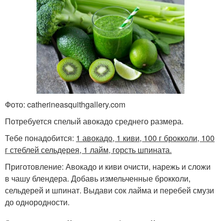
Фото: catherineasquithgallery.com
Потребуется спелый авокадо среднего размера.
Тебе понадобится:
1 авокадо, 1 киви, 100 г брокколи, 100
г стеблей сельдерея, 1 лайм, горсть шпината.
Приготовление: Авокадо и киви очисти, нарежь и сложи
в чашу блендера. Добавь измельченные брокколи,
сельдерей и шпинат. Выдави сок лайма и перебей смузи
до однородности.