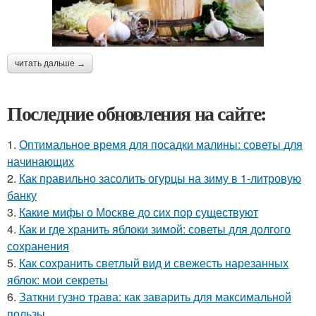
читать дальше →
Последние обновления на сайте:
1.
Оптимальное время для посадки малины: советы для
начинающих
2.
Как правильно засолить огурцы на зиму в 1-литровую
банку
3.
Какие мифы о Москве до сих пор существуют
4.
Как и где хранить яблоки зимой: советы для долгого
сохранения
5.
Как сохранить светлый вид и свежесть нарезанных
яблок: мои секреты
6.
Заткни гузно трава: как заварить для максимальной
пользы