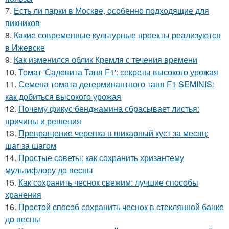
7.
Есть ли парки в Москве, особенно подходящие для
пикников
8.
Какие современные культурные проекты реализуются
в Ижевске
9.
Как изменился облик Кремля с течения времени
10.
Томат 'Садовита Таня F1': секреты высокого урожая
11.
Семена томата детерминантного таня F1 SEMINIS:
как добиться высокого урожая
12.
Почему фикус бенджамина сбрасывает листья:
причины и решения
13.
Превращение черенка в шикарный куст за месяц:
шаг за шагом
14.
Простые советы: как сохранить хризантему
мультифлору до весны
15.
Как сохранить чеснок свежим: лучшие способы
хранения
16.
Простой способ сохранить чеснок в стеклянной банке
до весны