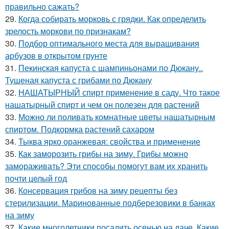
правильно сажать?
29.
Когда собирать морковь с грядки. Как определить
зрелость моркови по признакам?
30.
Подбор оптимального места для выращивания
арбузов в открытом грунте
31.
Пекинская капуста с шампиньонами по Дюкану..
Тушеная капуста с грибами по Дюкану
32.
НАШАТЫРНЫЙ спирт применение в саду. Что такое
нашатырный спирт и чем он полезен для растений
33.
Можно ли поливать комнатные цветы нашатырным
спиртом. Подкормка растений сахаром
34.
Тыква ярко оранжевая: свойства и применение
35.
Как заморозить грибы на зиму. Грибы можно
замораживать? Эти способы помогут вам их хранить
почти целый год
36.
Консервация грибов на зиму рецепты без
стерилизации. Маринованные подберезовики в банках
на зиму
37.
Какие многолетники посадить осенью на даче. Какие