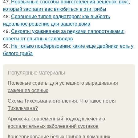
47.
Необычные способы приготовления вешенок: вкус,
который заставит вас влюбиться в эти грибы
48.
Сравнение типов радиаторов: как выбрать
идеальное решение для вашего дома
49.
Секреты ухаживания за редкими папоротниками:
советы от опытных садоводов
50.
Не только подберезовики: какие еще двойники есть у
белого гриба
Популярные материалы
Полезные советы для успешного выращивания
саженцев осенью
Схема Тихельмана отопления. Что такое петля
Тихельмана?
Аркоксиа: современный подход к лечению
воспалительных заболеваний суставов
Консервирование белых грибов в домашних