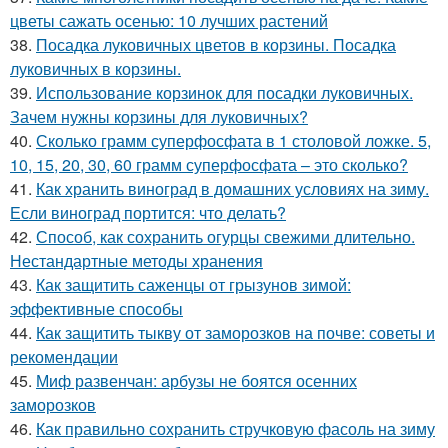
цветы сажать осенью: 10 лучших растений
38.
Посадка луковичных цветов в корзины. Посадка
луковичных в корзины.
39.
Использование корзинок для посадки луковичных.
Зачем нужны корзины для луковичных?
40.
Сколько грамм суперфосфата в 1 столовой ложке. 5,
10, 15, 20, 30, 60 грамм суперфосфата – это сколько?
41.
Как хранить виноград в домашних условиях на зиму.
Если виноград портится: что делать?
42.
Способ, как сохранить огурцы свежими длительно.
Нестандартные методы хранения
43.
Как защитить саженцы от грызунов зимой:
эффективные способы
44.
Как защитить тыкву от заморозков на почве: советы и
рекомендации
45.
Миф развенчан: арбузы не боятся осенних
заморозков
46.
Как правильно сохранить стручковую фасоль на зиму