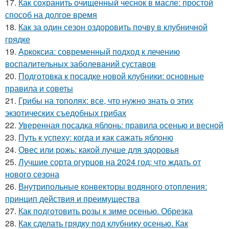
17.
Как сохранить очищенный чеснок в масле: простой
способ на долгое время
18.
Как за один сезон оздоровить почву в клубничной
грядке
19.
Аркоксиа: современный подход к лечению
воспалительных заболеваний суставов
20.
Подготовка к посадке новой клубники: основные
правила и советы
21.
Грибы на тополях: все, что нужно знать о этих
экзотических съедобных грибах
22.
Уверенная посадка яблонь: правила осенью и весной
23.
Путь к успеху: когда и как сажать яблоню
24.
Овес или рожь: какой лучше для здоровья
25.
Лучшие сорта огурцов на 2024 год: что ждать от
нового сезона
26.
Внутрипольные конвекторы водяного отопления:
принцип действия и преимущества
27.
Как подготовить розы к зиме осенью. Обрезка
28.
Как сделать грядку под клубнику осенью. Как