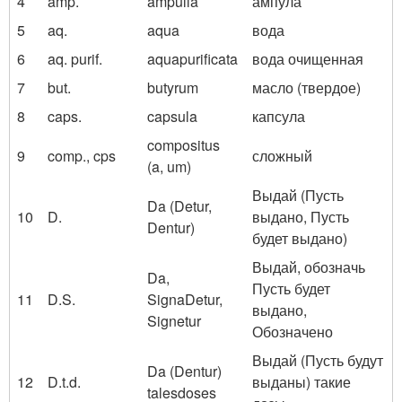
4
amp.
ampulla
ампула
5
aq.
aqua
вода
6
aq. purif.
aquapurificata
вода очищенная
7
but.
butyrum
масло (твердое)
8
caps.
capsula
капсула
compositus
9
comp., cps
сложный
(a, um)
Выдай (Пусть
Da (Detur,
10
D.
выдано, Пусть
Dentur)
будет выдано)
Выдай, обозначь
Da,
Пусть будет
11
D.S.
SignaDetur,
выдано,
Signetur
Обозначено
Выдай (Пусть будут
Da (Dentur)
12
D.t.d.
выданы) такие
talesdoses