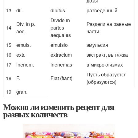
дозы
13
dil.
dilutus
разведенный
Divide in
Div. in p.
Раздели на равные
14
partes
aeq.
части
aequales
15
emuls.
emulsio
эмульсия
16
extr.
extractum
экстракт, вытяжка
17
inenem.
inenemas
в микроклизмах
Пусть образуется
18
F.
Fiat (fiant)
(образуются)
19
gran.
Можно ли изменить рецепт для
разных количеств