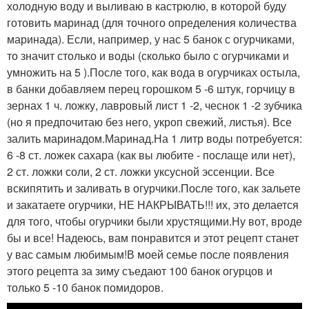
холодную воду и выливаю в кастрюлю, в которой буду
готовить маринад (для точного определения количества
маринада). Если, например, у нас 5 банок с огурчиками,
то значит столько и воды (сколько было с огурчиками и
умножить на 5 ).После того, как вода в огурчиках остыла,
в банки добавляем перец горошком 5 -6 штук, горчицу в
зернах 1 ч. ложку, лавровый лист 1 -2, чеснок 1 -2 зубчика
(но я предпочитаю без него, укроп свежий, листья). Все
залить маринадом.Маринад.На 1 литр воды потребуется:
6 -8 ст. ложек сахара (как вы любите - послаще или нет),
2 ст. ложки соли, 2 ст. ложки уксусной эссенции. Все
вскипятить и заливать в огурчики.После того, как зальете
и закатаете огурчики, НЕ НАКРЫВАТЬ!!! их, это делается
для того, чтобы огурчики были хрустящими.Ну вот, вроде
бы и все! Надеюсь, вам понравится и этот рецепт станет
у вас самым любимым!В моей семье после появления
этого рецепта за зиму съедают 100 банок огурцов и
только 5 -10 банок помидоров.