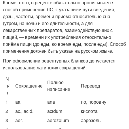
Кроме этого, в рецепте обязательно прописывается
способ применения ЛС, с указанием пути введения,
дозы, частоты, времени приёма относительно сна
(утром, на ночь) и его длительности, а для
лекарственных препаратов, взаимодействующих с
пищей, — времени их употребления относительно
приёма пищи (до еды, во время еды, после еды). Способ
применения должен быть указан на русском языке.
При оформлении рецептурных бланков допускается
использование латинских сокращений:
N
Полное
п/
Сокращение
Перевод
написание
п
1
aa
ana
по, поровну
2
ac., acid.
acidum
кислота
3
aer.
aerozolum
аэрозоль