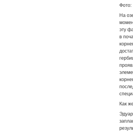
Фото
На оз
момен
эту ф
в поч
корне
доста
герби
прояв
элеме
корне
после
специ
Как ж
Эдуар
запла
резул