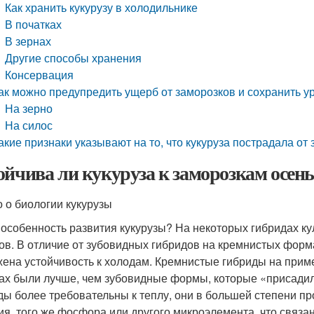
Как хранить кукурузу в холодильнике
В початках
В зернах
Другие способы хранения
Консервация
ак можно предупредить ущерб от заморозков и сохранить у
На зерно
На силос
акие признаки указывают на то, что кукуруза пострадала от
ойчива ли кукуруза к заморозкам осен
о о биологии кукурузы
 особенность развития кукурузы? На некоторых гибридах ку
ов. В отличие от зубовидных гибридов на кремнистых форм
ена устойчивость к холодам. Кремнистые гибриды на приме
ах были лучше, чем зубовидные формы, которые «присадили
ды более требовательны к теплу, они в большей степени пр
ия, того же фосфора или другого микроэлемента, что связа