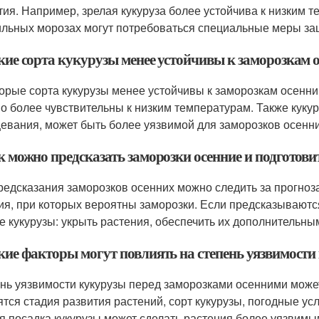
тия. Например, зрелая кукуруза более устойчива к низким 
ильных морозах могут потребоваться специальные меры за
акие сорта кукурузы менее устойчивы к заморозкам 
орые сорта кукурузы менее устойчивы к заморозкам осенним
о более чувствительны к низким температурам. Также кукур
евания, может быть более уязвимой для заморозков осенни
к можно предсказать заморозки осенние и подготови
редсказания заморозков осенних можно следить за прогноз
ия, при которых вероятны заморозки. Если предсказываютс
е кукурузы: укрыть растения, обеспечить их дополнительн
акие факторы могут повлиять на степень уязвимост
нь уязвимости кукурузы перед заморозками осенними может
ятся стадия развития растений, сорт кукурузы, погодные у
я посадка кукурузы может сделать растения более уязвимы