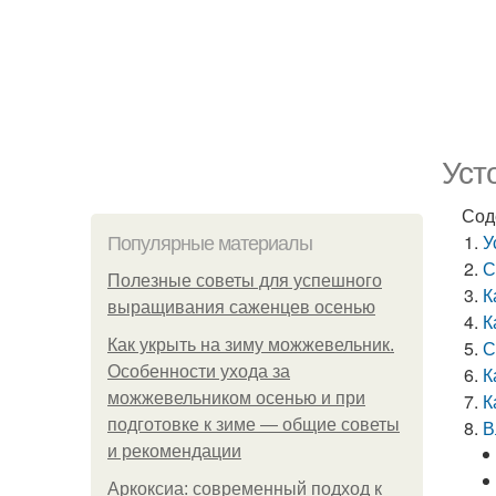
Уст
Сод
У
Популярные материалы
С
Полезные советы для успешного
К
выращивания саженцев осенью
К
Как укрыть на зиму можжевельник.
С
Особенности ухода за
К
можжевельником осенью и при
К
подготовке к зиме — общие советы
В
и рекомендации
Аркоксиа: современный подход к