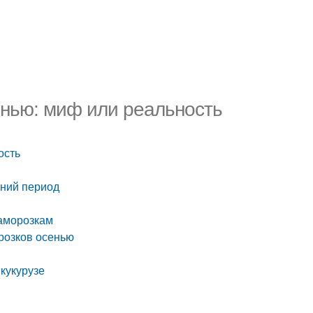
енью: миф или реальность
ость
нний период
заморозкам
орозков осенью
кукурузе