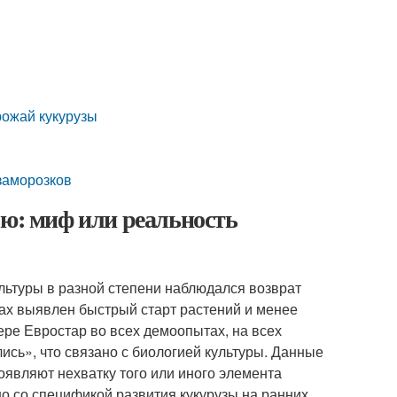
рожай кукурузы
 заморозков
ью: миф или реальность
льтуры в разной степени наблюдался возврат
ах выявлен быстрый старт растений и менее
ре Евростар во всех демоопытах, на всех
сь», что связано с биологией культуры. Данные
оявляют нехватку того или иного элемента
но со спецификой развития кукурузы на ранних