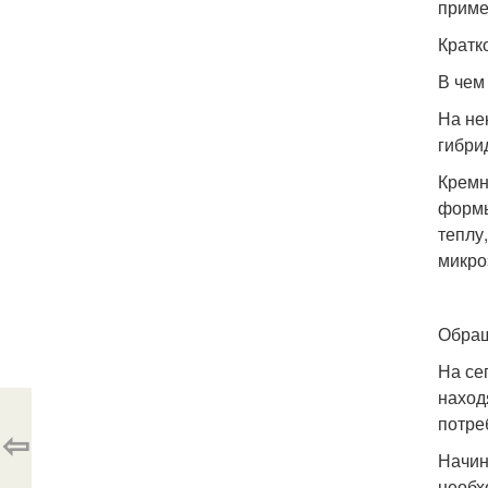
приме
Кратк
В чем
На не
гибри
Кремн
формы
теплу
микро
Обращ
На се
наход
потре
⇦
Начин
необх