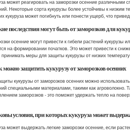
уза может реагировать на заморозки осенние различными сп
ний. Некоторые сорта кукурузы более устойчивы к низким т
их кукуруза может погибнуть или понести ущерб, что приве
кие последствия могут быть от заморозков для кук
озки осенние могут привести к гибели растений кукурузы и
тся на формировании початков. Это может привести к сниж
 принимать меры для защиты кукурузы от низких температу
ак можно защитить кукурузу от заморозков осенних
ащиты кукурузы от заморозков осенних можно использовать
ний специальными материалами, такими как агроволокно. Т
плением заморозков - это поможет удержать тепло на пове
аковы условия, при которых кукуруза может выдерж
уза может выдержать легкие заморозки осенние, если расте