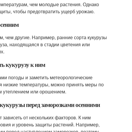
температурам, чем молодые растения. Однако
щиты, чтобы предотвратить ущерб урожаю.
осенним
, чем другие. Например, ранние сорта кукурузы
уза, находящаяся в стадии цветения или
х.
ть кукурузу к ним
ами погоды и заметить метеорологические
я низкие температуры, можно принять меры по
ым утеплением или орошением.
и кукурузы перед заморозками осенними
 зависеть от нескольких факторов. К ним
словия и уровень защиты растений. Например,
ми перед наступлением заморозков, поэтому