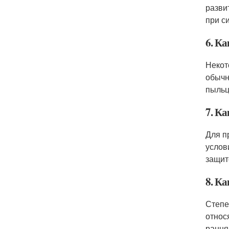
разви
при с
6. К
Некот
обычн
пыльц
7. Ка
Для п
услов
защит
8. К
Степе
относ
рання