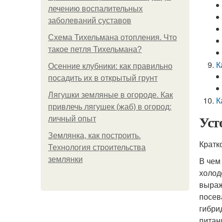
лечению воспалительных
заболеваний суставов
Схема Тихельмана отопления. Что
такое петля Тихельмана?
К
Осенние клубники: как правильно
посадить их в открытый грунт
Лягушки земляные в огороде. Как
К
привлечь лягушек (жаб) в огород:
Уст
личный опыт
Землянка, как построить.
Кратк
Технология строительства
землянки
В чем
холод
выраж
посев
гибри
питан