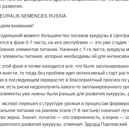
х развития.
: EURALIS SEMENCES RUSSIA
аем внимание!
годняшний момент большинство посевов кукурузы в Центра
ятся в фазе 5-7 листа, на юге республики — это уже стадия
бления элементов питания. Начиная с 7-го листа, кукуруза 
е элементы питания, которые необходимы ей для интенсивн
к этой фазе в почве находится все, что было запланировано
и внести, то тогда без проблем идет интенсивный старт рас
ая в последующем перерастет в благоприятный прогноз по 
ия, есть риски недополучить какого-то запланированного ур
элементы уже нужны были раньше для развития кукурузы, 
 эксперт перешел к структуре урожая и процессам формиро
альное питание на раннем этапе (7-8 листьев) означает л
тво зерна. Значит, початок — это озерненность, а корни — 
приятного развития кукурузы, отмечает Эдуард Павловский.