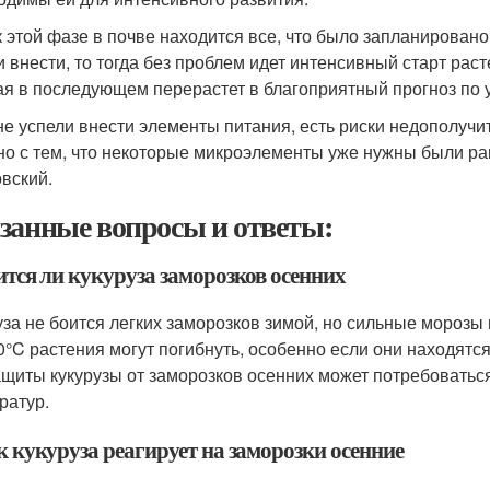
к этой фазе в почве находится все, что было запланировано
и внести, то тогда без проблем идет интенсивный старт рас
ая в последующем перерастет в благоприятный прогноз по 
не успели внести элементы питания, есть риски недополучи
но с тем, что некоторые микроэлементы уже нужны были ра
вский.
занные вопросы и ответы:
ится ли кукуруза заморозков осенних
уза не боится легких заморозков зимой, но сильные морозы
0°C растения могут погибнуть, особенно если они находятс
ащиты кукурузы от заморозков осенних может потребоваться
ратур.
к кукуруза реагирует на заморозки осенние