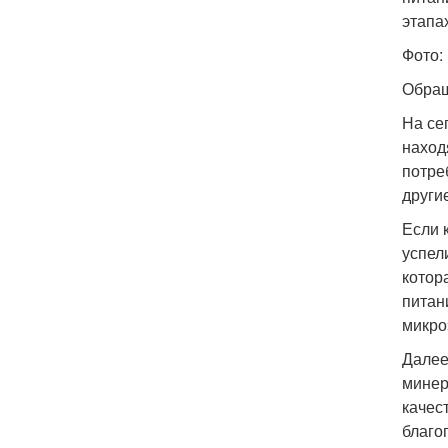
этапа
Фото
Обращ
На се
наход
потре
други
Если 
успел
котор
питан
микро
Далее
минер
качес
благо