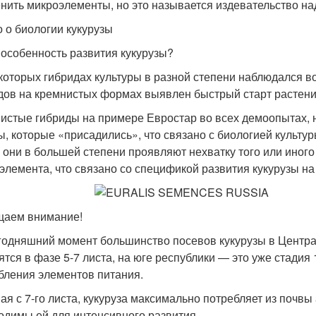
нить микроэлементы, но это называется издевательство н
о о биологии кукурузы
 особенность развития кукурузы?
которых гибридах культуры в разной степени наблюдался во
дов на кремнистых формах выявлен быстрый старт растени
истые гибриды на примере Евростар во всех демоопытах, 
, которые «присадились», что связано с биологией культу
, они в большей степени проявляют нехватку того или иного
элемента, что связано со спецификой развития кукурузы на
аем внимание!
годняшний момент большинство посевов кукурузы в Центра
ятся в фазе 5-7 листа, на юге республики — это уже стадия
бления элементов питания.
ая с 7-го листа, кукуруза максимально потребляет из почвы
одимы ей для интенсивного развития.