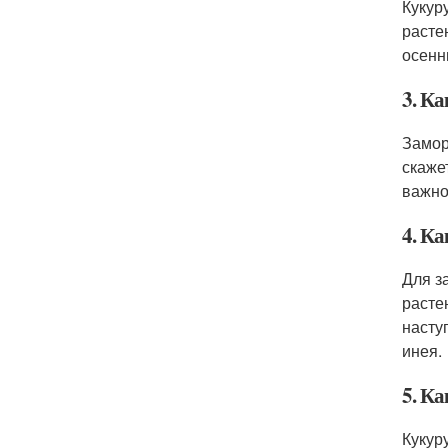
Кукур
расте
осенн
3. Ка
Замор
скаже
важно
4. К
Для з
расте
насту
инея.
5. К
Кукур