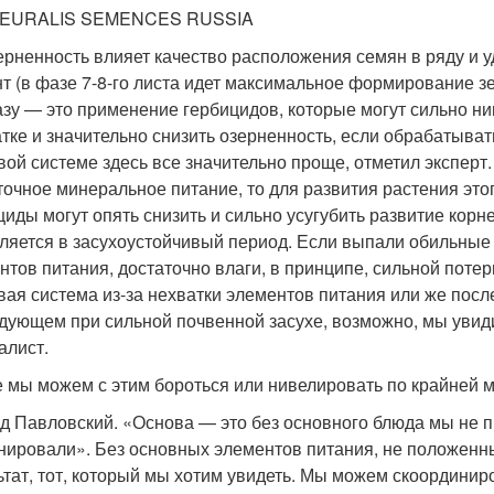
: EURALIS SEMENCES RUSSIA
ерненность влияет качество расположения семян в ряду и 
т (в фазе 7-8-го листа идет максимальное формирование зе
азу — это применение гербицидов, которые могут сильно н
атке и значительно снизить озерненность, если обрабатыват
вой системе здесь все значительно проще, отметил эксперт.
точное минеральное питание, то для развития растения это
циды могут опять снизить и сильно усугубить развитие корн
ляется в засухоустойчивый период. Если выпали обильные 
нтов питания, достаточно влаги, в принципе, сильной потер
вая система из-за нехватки элементов питания или же посл
дующем при сильной почвенной засухе, возможно, мы увид
алист.
е мы можем с этим бороться или нивелировать по крайней 
д Павловский. «Основа — это без основного блюда мы не п
нировали». Без основных элементов питания, не положенны
ьтат, тот, который мы хотим увидеть. Мы можем скоординир