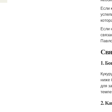
Если 
успел
котор
Если 
связа
Павло
Свя
1. Бо
Кукур
ниже 
для з
темпе
2. Ка