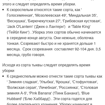
этого и следует определять время уборки.
К скороспелым относятся такие сорта, как '
Голосемянная', 'Мозолеевская 49', 'Миндальная 35',
'Веснушка', 'Бирючекутская 27', 'Грибовская кустовая',
'Jack O'Lantern' ('Джек о Лантерн') и 'Table King'
('Тейбл Кинг') . Уборка этих сортов обычно начинается
в середине-конце августа. Они нежные, оболочка
тонкая. Созревают быстро и не хранятся дольше 1
месяца. Срок созревания составляет 92-104 дня. 3,5
месяца, грубо говоря.
Исходя из сорта тыквы следует определять время
уборки
К среднеспелым можно отнести такие сорта тыквы как
' Зимняя сладкая', 'Улыбка', 'Крошка', 'Стофунтовая',
'Волжская серая', 'Лечебная', 'Россиянка', 'Столовая
зимняя А-5', 'Pink Banana' ('Пинк Банана'), 'Blue
Hubbard' ('Блю Хаббард') . Эти сорта годятся для
более длительного хранения. Уборку начинают в