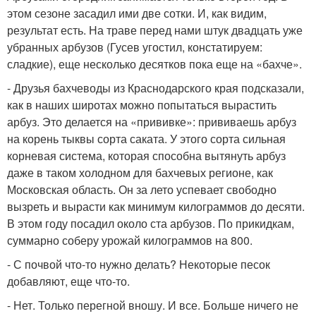
этом сезоне засадил ими две сотки. И, как видим,
результат есть. На траве перед нами штук двадцать уже
убранных арбузов (Гусев угостил, констатируем:
сладкие), еще несколько десятков пока еще на «бахче».
- Друзья бахчеводы из Краснодарского края подсказали,
как в наших широтах можно попытаться вырастить
арбуз. Это делается на «прививке»: прививаешь арбуз
на корень тыквы сорта саката. У этого сорта сильная
корневая система, которая способна вытянуть арбуз
даже в таком холодном для бахчевых регионе, как
Московская область. Он за лето успевает свободно
вызреть и вырасти как минимум килограммов до десяти.
В этом году посадил около ста арбузов. По прикидкам,
суммарно соберу урожай килограммов на 800.
- С почвой что-то нужно делать? Некоторые песок
добавляют, еще что-то.
- Нет. Только перегной вношу. И все. Больше ничего не