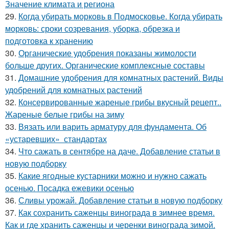
Значение климата и региона
29.
Когда убирать морковь в Подмосковье. Когда убирать
морковь: сроки созревания, уборка, обрезка и
подготовка к хранению
30.
Органические удобрения показаны жимолости
больше других. Органические комплексные составы
31.
Домашние удобрения для комнатных растений. Виды
удобрений для комнатных растений
32.
Консервированные жареные грибы вкусный рецепт..
Жареные белые грибы на зиму
33.
Вязать или варить арматуру для фундамента. Об
«устаревших» стандартах
34.
Что сажать в сентябре на даче. Добавление статьи в
новую подборку
35.
Какие ягодные кустарники можно и нужно сажать
осенью. Посадка ежевики осенью
36.
Сливы урожай. Добавление статьи в новую подборку
37.
Как сохранить саженцы винограда в зимнее время.
Как и где хранить саженцы и черенки винограда зимой.