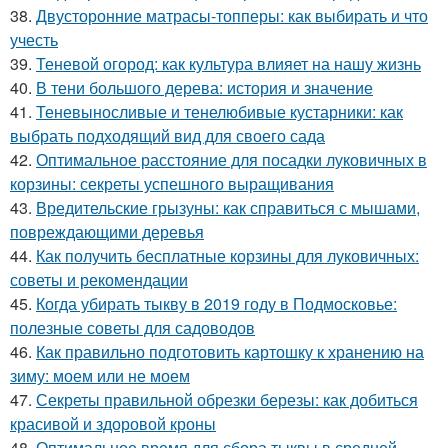
38.
Двусторонние матрасы-топперы: как выбирать и что
учесть
39.
Теневой огород: как культура влияет на нашу жизнь
40.
В тени большого дерева: история и значение
41.
Теневыносливые и тенелюбивые кустарники: как
выбрать подходящий вид для своего сада
42.
Оптимальное расстояние для посадки луковичных в
корзины: секреты успешного выращивания
43.
Вредительские грызуны: как справиться с мышами,
повреждающими деревья
44.
Как получить бесплатные корзины для луковичных:
советы и рекомендации
45.
Когда убирать тыкву в 2019 году в Подмосковье:
полезные советы для садоводов
46.
Как правильно подготовить картошку к хранению на
зиму: моем или не моем
47.
Секреты правильной обрезки березы: как добиться
красивой и здоровой кроны
48.
Оптимальное время для сбора тыквы в средней