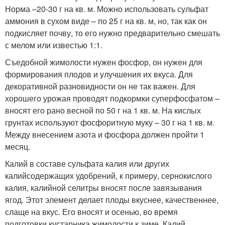
Норма –20-30 г на кв. м. Можно использовать сульфат
аммония в сухом виде – по 25 г на кв. м, но, так как он
подкисляет почву, то его нужно предварительно смешать
с мелом или известью 1:1.
Съедобной жимолости нужен фосфор, он нужен для
формирования плодов и улучшения их вкуса. Для
декоративной разновидности он не так важен. Для
хорошего урожая проводят подкормки суперфосфатом –
вносят его рано весной по 50 г на 1 кв. м. На кислых
грунтах используют фосфоритную муку – 30 г на 1 кв. м.
Между внесением азота и фосфора должен пройти 1
месяц.
Калий в составе сульфата калия или других
калийсодержащих удобрений, к примеру, сернокислого
калия, калийной селитры вносят после завязывания
ягод. Этот элемент делает плоды вкуснее, качественнее,
слаще на вкус. Его вносят и осенью, во время
подготовки кустарника жимолости к зиме. Калий