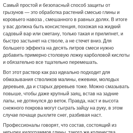
Самый простой и безопасный способ защиты от
грызунов — это обработка растений смесью глины и
коровьего навоза , смешанного в равных долях. В итоге
у вас должна быть консистенция, похожая на жидкий
садовый вар или сметану, только такая и прилипнет, и
быстро застынет на стволе, а не стечет вниз. Для
большего эффекта на десять литров смеси нужно
добавить примерно столовую ложку карболовой кислоты
и обязательно все тщательно перемешать.
Вот этот раствор как раз идеально подходит для
обмазывания стволиков малины, ежевики, молодых
деревьев, да и старых деревьев тоже. Можно смазывать
повыше, чтобы даже крупный заяц, встав на задние
лапы, не дотянулся до веток. Правда, наст и высота
снежного покрова могут сыграть зайцу на руку, в этом
случае почаще рыхлите снег, разбивая наст.
Профессионалы говорят, что состав, состоящий из
четырех килограммов глины, такого же количества