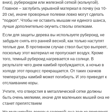
вниз), рубероидом или железной сеткой (кольчугой).
Главное – заглубить укрывной материал в почву (на 10-
20 см), иначе проворные полевки ловко могут сделать
"подкоп". Чтобы не оставить мышам ни единого шанса,
лучше дополнительно окучить стволы опилками.
Если для защиты дерева вы используете рубероид, не
забудьте снять его ранней весной, как только наступят
теплые дни. В противном случае ствол быстро выпреет,
поскольку этот материал не пропускает воздух. Кроме
того, темный рубероид нагревается на солнце. В
результате чего днем камбий пробуждается, а ночью в
холоде этот процесс прекращается. От таких скачков
температуры камбий может погибнуть. И это приведет к
отслаиванию коры.
Учтите, что отверстия в металлической сетке должны
быть очень мелкими, иначе для маленьких мышей она не
станет препятствием
Не мульчируйте деревья соломой: она только привлечет