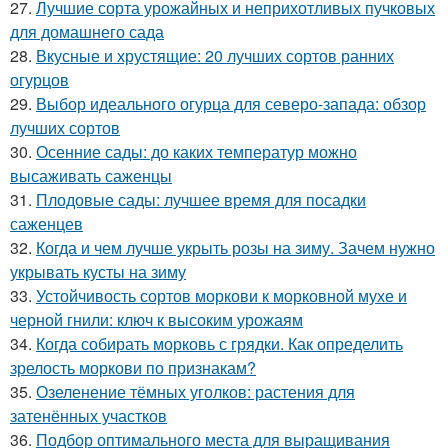
27.
Лучшие сорта урожайных и неприхотливых пучковых
для домашнего сада
28.
Вкусные и хрустящие: 20 лучших сортов ранних
огурцов
29.
Выбор идеального огурца для северо-запада: обзор
лучших сортов
30.
Осенние сады: до каких температур можно
высаживать саженцы
31.
Плодовые сады: лучшее время для посадки
саженцев
32.
Когда и чем лучше укрыть розы на зиму. Зачем нужно
укрывать кусты на зиму
33.
Устойчивость сортов моркови к морковной мухе и
черной гнили: ключ к высоким урожаям
34.
Когда собирать морковь с грядки. Как определить
зрелость моркови по признакам?
35.
Озеленение тёмных уголков: растения для
затенённых участков
36.
Подбор оптимального места для выращивания