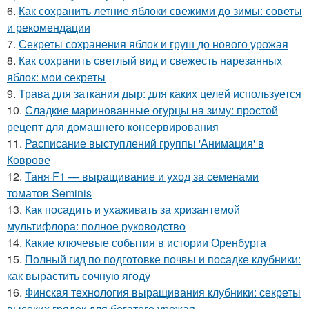
6.
Как сохранить летние яблоки свежими до зимы: советы
и рекомендации
7.
Секреты сохранения яблок и груш до нового урожая
8.
Как сохранить светлый вид и свежесть нарезанных
яблок: мои секреты
9.
Трава для заткания дыр: для каких целей используется
10.
Сладкие маринованные огурцы на зиму: простой
рецепт для домашнего консервирования
11.
Расписание выступлений группы 'Анимация' в
Коврове
12.
Таня F1 — выращивание и уход за семенами
томатов Seminis
13.
Как посадить и ухаживать за хризантемой
мультифлора: полное руководство
14.
Какие ключевые события в истории Оренбурга
15.
Полный гид по подготовке почвы и посадке клубники:
как вырастить сочную ягоду
16.
Финская технология выращивания клубники: секреты
высоких грядок для богатого урожая