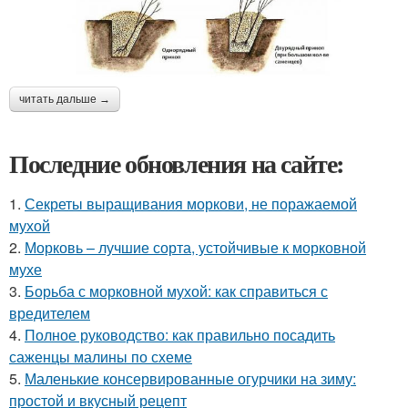
читать дальше →
Последние обновления на сайте:
1.
Секреты выращивания моркови, не поражаемой
мухой
2.
Морковь – лучшие сорта, устойчивые к морковной
мухе
3.
Борьба с морковной мухой: как справиться с
вредителем
4.
Полное руководство: как правильно посадить
саженцы малины по схеме
5.
Маленькие консервированные огурчики на зиму:
простой и вкусный рецепт