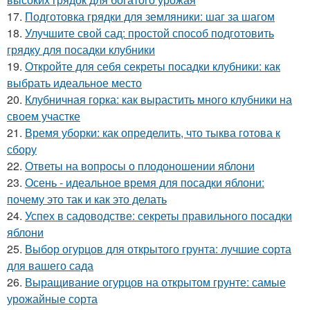
17.
Подготовка грядки для земляники: шаг за шагом
18.
Улучшите свой сад: простой способ подготовить
грядку для посадки клубники
19.
Откройте для себя секреты посадки клубники: как
выбрать идеальное место
20.
Клубничная горка: как вырастить много клубники на
своем участке
21.
Время уборки: как определить, что тыква готова к
сбору
22.
Ответы на вопросы о плодоношении яблони
23.
Осень - идеальное время для посадки яблони:
почему это так и как это делать
24.
Успех в садоводстве: секреты правильного посадки
яблони
25.
Выбор огурцов для открытого грунта: лучшие сорта
для вашего сада
26.
Выращивание огурцов на открытом грунте: самые
урожайные сорта