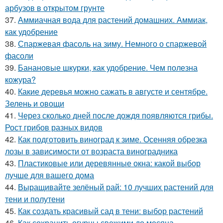
арбузов в открытом грунте
37.
Аммиачная вода для растений домашних. Аммиак,
как удобрение
38.
Спаржевая фасоль на зиму. Немного о спаржевой
фасоли
39.
Банановые шкурки, как удобрение. Чем полезна
кожура?
40.
Какие деревья можно сажать в августе и сентябре.
Зелень и овощи
41.
Через сколько дней после дождя появляются грибы.
Рост грибов разных видов
42.
Как подготовить виноград к зиме. Осенняя обрезка
лозы в зависимости от возраста виноградника
43.
Пластиковые или деревянные окна: какой выбор
лучше для вашего дома
44.
Выращивайте зелёный рай: 10 лучших растений для
тени и полутени
45.
Как создать красивый сад в тени: выбор растений
46.
Как сохранить огурцы свежими до месяца.