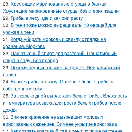
28.
Хрустящие маринованные огурцы в банках.
Хрустящие маринованные огурцы без стерилизации
29.
Грибы в лесу: где и как они растут
30.
В тени тоже можно выращивать: 10 овощей для
урожая в тени
31.
Когда убирать морковь и свеклу с грядки на
хранение. Морковь
32.
Нашатырный спирт для растений. Нашатырный
спирт в саду. Вся правда
33.
Почему огурцы горькие на грядке. Неправильный
полив
34.
Белые грибы на зиму. Соленые белые грибы в
собственном соку
35.
За сколько дней вырастают белые грибы. Влажность
и температура воздуха для роста белых грибов после
дождя
36.
Зимнее хранение не вызревших молодых
виноградных саженцев. Зимнее укрытие винограда
37.
Как создать красивый сад в тени: лучшие растения