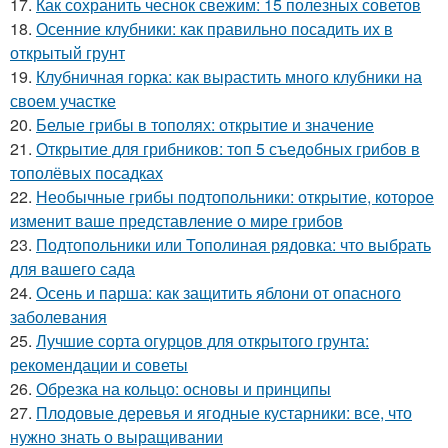
17.
Как сохранить чеснок свежим: 15 полезных советов
18.
Осенние клубники: как правильно посадить их в
открытый грунт
19.
Клубничная горка: как вырастить много клубники на
своем участке
20.
Белые грибы в тополях: открытие и значение
21.
Открытие для грибников: топ 5 съедобных грибов в
тополёвых посадках
22.
Необычные грибы подтопольники: открытие, которое
изменит ваше представление о мире грибов
23.
Подтопольники или Тополиная рядовка: что выбрать
для вашего сада
24.
Осень и парша: как защитить яблони от опасного
заболевания
25.
Лучшие сорта огурцов для открытого грунта:
рекомендации и советы
26.
Обрезка на кольцо: основы и принципы
27.
Плодовые деревья и ягодные кустарники: все, что
нужно знать о выращивании