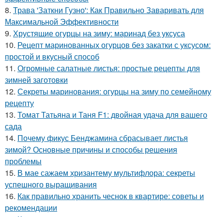
8.
Трава 'Заткни Гузно': Как Правильно Заваривать для
Максимальной Эффективности
9.
Хрустящие огурцы на зиму: маринад без уксуса
10.
Рецепт маринованных огурцов без закатки с уксусом:
простой и вкусный способ
11.
Огромные салатные листья: простые рецепты для
зимней заготовки
12.
Секреты маринования: огурцы на зиму по семейному
рецепту
13.
Томат Татьяна и Таня F1: двойная удача для вашего
сада
14.
Почему фикус Бенджамина сбрасывает листья
зимой? Основные причины и способы решения
проблемы
15.
В мае сажаем хризантему мультифлора: секреты
успешного выращивания
16.
Как правильно хранить чеснок в квартире: советы и
рекомендации