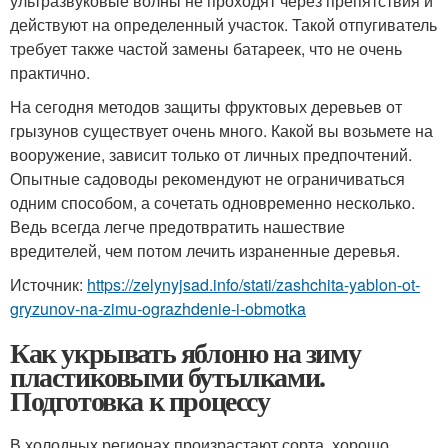
ультразвуковые волны не проходят через препятствия и
действуют на определенный участок. Такой отпугиватель
требует также частой замены батареек, что не очень
практично.
На сегодня методов защиты фруктовых деревьев от
грызунов существует очень много. Какой вы возьмете на
вооружение, зависит только от личных предпочтений.
Опытные садоводы рекомендуют не ограничиваться
одним способом, а сочетать одновременно несколько.
Ведь всегда легче предотвратить нашествие
вредителей, чем потом лечить израненные деревья.
Источник:
https://zelynyjsad.info/stati/zashchita-yablon-ot-
gryzunov-na-zimu-ograzhdenie-i-obmotka
Как укрывать яблоню на зиму
пластиковыми бутылками.
Подготовка к процессу
В холодных регионах произрастают сорта, хорошо