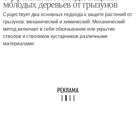
молодых деревьев от грызунов
Существует два основных подхода к защите растений от
грызунов: механический и химический. Механический
метод включает в себя обвязывание или укрытие
Плодовые дерева
Саженцы от грызунов
стволов и стволиков кустарников различными
материалами:
Преграды для грызунов
Яблони от грызунов
Защита от грызунов
Сад от грызунов
Дерева на зиму
Дерева от мышей