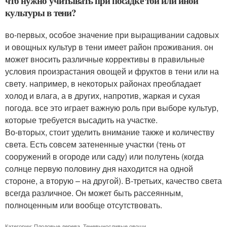
что нужно учитывать при посадке той или иной
культуры в тени?
во-первых, особое значение при выращивании садовых
и овощных культур в тени имеет район проживания. он
может вносить различные коррективы в правильные
условия произрастания овощей и фруктов в тени или на
свету. например, в некоторых районах преобладает
холод и влага, а в других, напротив, жаркая и сухая
погода. все это играет важную роль при выборе культур,
которые требуется высадить на участке.
Во-вторых, стоит уделить внимание также и количеству
света. Есть совсем затененные участки (тень от
сооружений в огороде или саду) или полутень (когда
солнце первую половину дня находится на одной
стороне, а вторую – на другой). В-третьих, качество света
всегда различное. Он может быть рассеянным,
полноценным или вообще отсутствовать.
Категории:
Плодовые дерева
,
Теневыносливые овощи