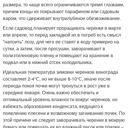
размера, то чаще всего ограничиваются тремя глазками,
причем концы их покрывают парафином или садовым
варом, что сдерживает внутрилубяное обезвоживание.
Если садовод планирует проращивать черенки в марте
или апреле, то перед закладкой их в погреб есть смысл
"напоить" лозу, для чего ее ставят в воду примерно на
сутки, а затем, после просушки, заворачивают в
полиэтиленовую пленку и помещают на хранение в
подвал или в нижний отсек холодильника.
Идеальная температура зимовки черенков винограда
составляет 2-4°С, но не выше 8-10°С, иначе после
периода покоя почки могут тронуться в рост уже в
середине января. Очень важно обеспечить и
оптимальный уровень влажности вокруг черенков, но
избежать образования конденсата, ведущего к
появлению плесени и возможному загниванию почек. По
этой причине не следует заворачивать черенки в мокрую
бумагу или помещать их во влажный песок или опилки –