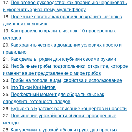
17.
Пошаговое руководство: как правильно черенковать
и укоренять хризантему мультифлору
18.
Полезные советы: как правильно хранить чеснок в
домашних условиях
19.
Как правильно хранить чеснок: 10 проверенных
методов
20.
Как хранить чеснок в домашних условиях просто и
правильно
21.
Как сделать грядки для клубники своими руками
22.
Необычные грибы подтопольники: открытие, которое
изменит ваше представление о мире грибов
23.
Грибы на тополе: виды, свойства и использование
24.
Кто Такой Кай Метов
25.
Перфектный момент для сбора тыквы: как
определить готовность плодов
26.
Бутырка в Братске: расписание концертов и новости
27.
Повышение урожайности яблони: проверенные
методы
28.
Как увеличить урожай яблок и груш: два простых