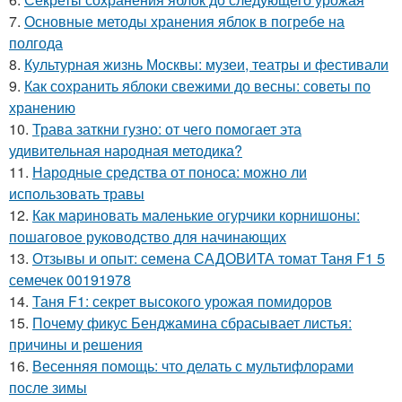
7.
Основные методы хранения яблок в погребе на
полгода
8.
Культурная жизнь Москвы: музеи, театры и фестивали
9.
Как сохранить яблоки свежими до весны: советы по
хранению
10.
Трава заткни гузно: от чего помогает эта
удивительная народная методика?
11.
Народные средства от поноса: можно ли
использовать травы
12.
Как мариновать маленькие огурчики корнишоны:
пошаговое руководство для начинающих
13.
Отзывы и опыт: семена САДОВИТА томат Таня F1 5
семечек 00191978
14.
Таня F1: секрет высокого урожая помидоров
15.
Почему фикус Бенджамина сбрасывает листья:
причины и решения
16.
Весенняя помощь: что делать с мультифлорами
после зимы