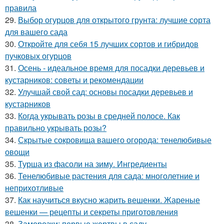
правила
29.
Выбор огурцов для открытого грунта: лучшие сорта
для вашего сада
30.
Откройте для себя 15 лучших сортов и гибридов
пучковых огурцов
31.
Осень - идеальное время для посадки деревьев и
кустарников: советы и рекомендации
32.
Улучшай свой сад: основы посадки деревьев и
кустарников
33.
Когда укрывать розы в средней полосе. Как
правильно укрывать розы?
34.
Скрытые сокровища вашего огорода: тенелюбивые
овощи
35.
Турша из фасоли на зиму. Ингредиенты
36.
Тенелюбивые растения для сада: многолетние и
неприхотливые
37.
Как научиться вкусно жарить вешенки. Жареные
вешенки — рецепты и секреты приготовления
38.
Заморозки: первые жертвы в саду