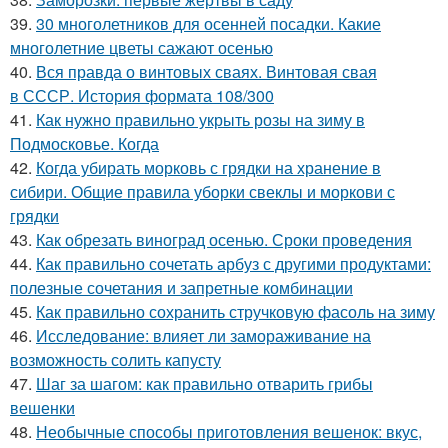
39.
30 многолетников для осенней посадки. Какие
многолетние цветы сажают осенью
40.
Вся правда о винтовых сваях. Винтовая свая
в СССР. История формата 108/300
41.
Как нужно правильно укрыть розы на зиму в
Подмосковье. Когда
42.
Когда убирать морковь с грядки на хранение в
сибири. Общие правила уборки свеклы и моркови с
грядки
43.
Как обрезать виноград осенью. Сроки проведения
44.
Как правильно сочетать арбуз с другими продуктами:
полезные сочетания и запретные комбинации
45.
Как правильно сохранить стручковую фасоль на зиму
46.
Исследование: влияет ли замораживание на
возможность солить капусту
47.
Шаг за шагом: как правильно отварить грибы
вешенки
48.
Необычные способы приготовления вешенок: вкус,