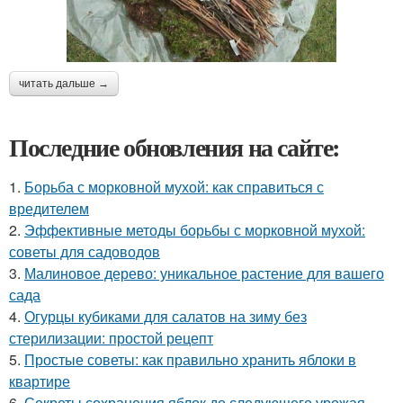
читать дальше →
Последние обновления на сайте:
1.
Борьба с морковной мухой: как справиться с
вредителем
2.
Эффективные методы борьбы с морковной мухой:
советы для садоводов
3.
Малиновое дерево: уникальное растение для вашего
сада
4.
Огурцы кубиками для салатов на зиму без
стерилизации: простой рецепт
5.
Простые советы: как правильно хранить яблоки в
квартире
6.
Секреты сохранения яблок до следующего урожая