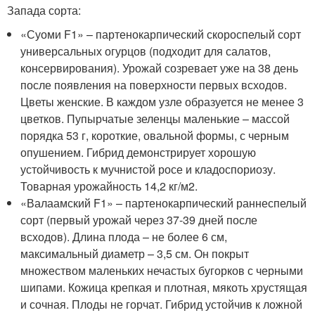
Запада сорта:
«Суоми F1» – партенокарпический скороспелый сорт
универсальных огурцов (подходит для салатов,
консервирования). Урожай созревает уже на 38 день
после появления на поверхности первых всходов.
Цветы женские. В каждом узле образуется не менее 3
цветков. Пупырчатые зеленцы маленькие – массой
порядка 53 г, короткие, овальной формы, с черным
опушением. Гибрид демонстрирует хорошую
устойчивость к мучнистой росе и кладоспориозу.
Товарная урожайность 14,2 кг/м2.
«Валаамский F1» – партенокарпический раннеспелый
сорт (первый урожай через 37-39 дней после
всходов). Длина плода – не более 6 см,
максимальный диаметр – 3,5 см. Он покрыт
множеством маленьких нечастых бугорков с черными
шипами. Кожица крепкая и плотная, мякоть хрустящая
и сочная. Плоды не горчат. Гибрид устойчив к ложной