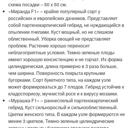
схема посадки – 50 х 50 см.
«Миранда F1» – крайне популярный сорт у
российских и европейских дачников. Представляет
собой партенокарпический гибрид, не нуждающийся в
опылении пчелами. Куст мощный, но не слишком
облиственный. Уборка овощей не представляет
проблем. Растение хорошо переносит
неблагоприятные условия. Темно-зеленые плоды
имеют хорошую консистенцию и не горчат. Их форма
цилиндрическая, длина примерно в 3 раза больше,
чем ширина. Поверхность покрыта крупными
бугорками. Сорт букетного типа, на каждом узле
может формироваться до 7 плодов. Гибрид устойчив к
кладоспориозу, мучнистой росе и к вирусу мозаики.
«Мурашка F1» – раннеспелый партенокарпический
гибрид. Куст сильнорослый и сильнооблиственный.
Цветки женского типа. В каждом узле формируются не
менее 3 цветков. Темно-зеленые цилиндрические
зеленцы покрыты бугорками среднего размера.