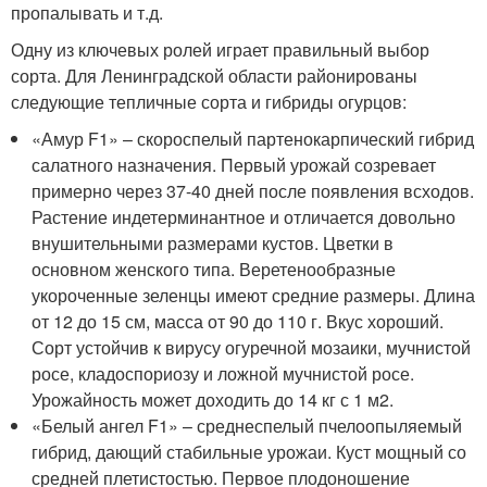
пропалывать и т.д.
Одну из ключевых ролей играет правильный выбор
сорта. Для Ленинградской области районированы
следующие тепличные сорта и гибриды огурцов:
«Амур F1» – скороспелый партенокарпический гибрид
салатного назначения. Первый урожай созревает
примерно через 37-40 дней после появления всходов.
Растение индетерминантное и отличается довольно
внушительными размерами кустов. Цветки в
основном женского типа. Веретенообразные
укороченные зеленцы имеют средние размеры. Длина
от 12 до 15 см, масса от 90 до 110 г. Вкус хороший.
Сорт устойчив к вирусу огуречной мозаики, мучнистой
росе, кладоспориозу и ложной мучнистой росе.
Урожайность может доходить до 14 кг с 1 м2.
«Белый ангел F1» – среднеспелый пчелоопыляемый
гибрид, дающий стабильные урожаи. Куст мощный со
средней плетистостью. Первое плодоношение