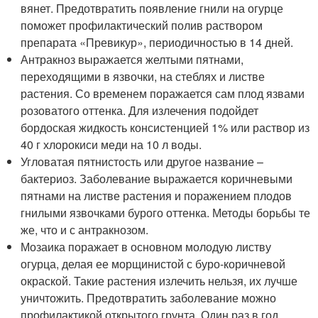
вянет. Предотвратить появление гнили на огурце
поможет профилактический полив раствором
препарата «Превикур», периодичностью в 14 дней.
Антракноз выражается желтыми пятнами,
переходящими в язвочки, на стеблях и листве
растения. Со временем поражается сам плод язвами
розоватого оттенка. Для излечения подойдет
бордоская жидкость консистенцией 1% или раствор из
40 г хлорокиси меди на 10 л воды.
Угловатая пятнистость или другое название –
бактериоз. Заболевание выражается коричневыми
пятнами на листве растения и поражением плодов
гнилыми язвочками бурого оттенка. Методы борьбы те
же, что и с антракнозом.
Мозаика поражает в основном молодую листву
огурца, делая ее морщинистой с буро-коричневой
окраской. Такие растения излечить нельзя, их лучше
уничтожить. Предотвратить заболевание можно
профилактикой открытого грунта. Один раз в год