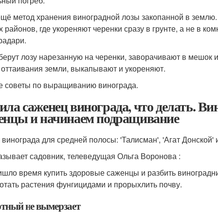
ьный погреб.
ещё метод хранения виноградной лозы закопанной в землю.
 районов, где укореняют черенки сразу в грунте, а не в ком
радари.
 берут лозу нарезанную на черенки, заворачивают в мешок 
 оттаивания земли, выкапывают и укореняют.
е советы по выращиванию винограда.
ила саженец винограда, что делать. В
енцы и начинаем подращивание
 винограда для средней полосы: 'Талисман', 'Агат Донской' 
азывает садовник, телеведущая Ольга Воронова :
шло время купить здоровые саженцы и разбить виноградник.
отать растения фунгицидами и прорыхлить почву.
ртный не вымерзает