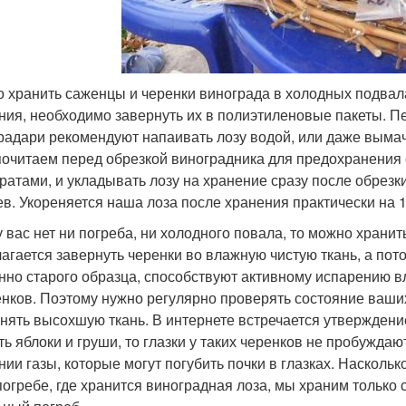
 хранить саженцы и черенки винограда в холодных подвал
ния, необходимо завернуть их в полиэтиленовые пакеты. П
радари рекомендуют напаивать лозу водой, или даже вымач
очитаем перед обрезкой виноградника для предохранения
ратами, и укладывать лозу на хранение сразу после обрезки
ев. Укореняется наша лоза после хранения практически на 
у вас нет ни погреба, ни холодного повала, то можно храни
агается завернуть черенки во влажную чистую ткань, а по
нно старого образца, способствуют активному испарению вл
енков. Поэтому нужно регулярно проверять состояние ваши
нять высохшую ткань. В интернете встречается утверждение
ть яблоки и груши, то глазки у таких черенков не пробужда
нии газы, которые могут погубить почки в глазках. Наскольк
 погребе, где хранится виноградная лоза, мы храним тольк