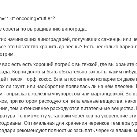
n="1.0" encoding="utf-8"?
е советы по выращиванию винограда.
гих начинающих виноградарей, получивших саженцы или чер
 всё это богатство хранить до весны? Есть несколько вариа
отрим.
у вас есть есть хороший погреб с вытяжкой, где вы храните
рада. Корни должны быть обязательно закрыты каким нибуд
дёт песок, торф, кокос. Влага постепенно испаряется даже 
ох ли грунт, или наоборот не появилась ли на нём плесень.
м - опрыскать железным купоросом или марганцовкой. Во в
ков, при котором расходуются питательные вещества, нако
ния, тем интенсивнее расходуются питательные вещества. 
ратура, то к моменту установки черенков на укоренение эт
ходованы. Оптимальная для хранения черенков температура
радари рекомендуют полностью засыпать черенки влажным