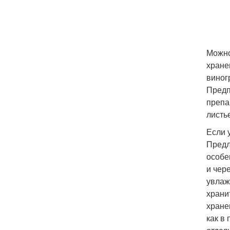
Можно
хране
виног
Предп
препа
листь
Если 
Предл
особе
и чер
увлаж
храни
хране
как в