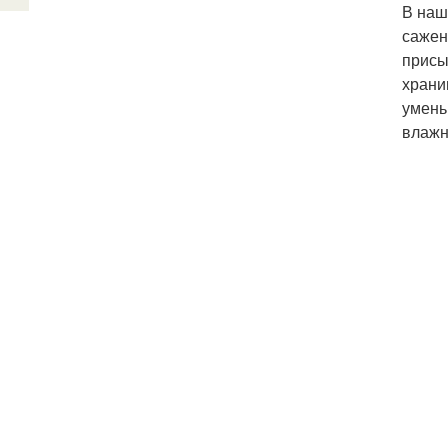
В наш
сажен
присы
храни
умень
влажн