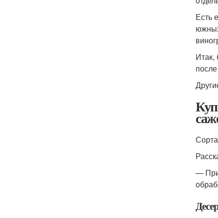
отдел
Есть 
южных
виног
Итак,
после
Други
Куп
саж
Сорта
Расск
— При
обраб
Десе