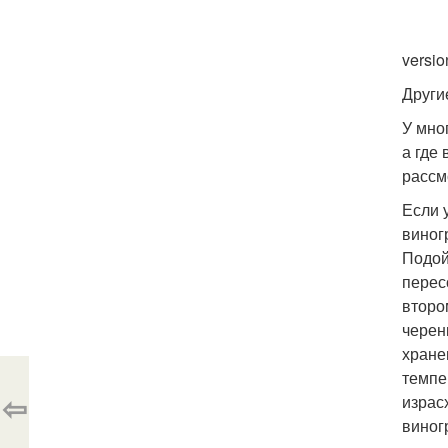
versio
Други
У мно
а где
рассм
Если 
виног
Подой
перес
второ
черен
хране
темпе
⇦
израс
виног