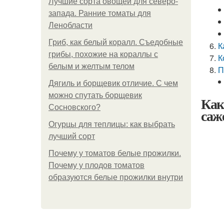
Лучшие сорта овощей для северо-
запада. Ранние томаты для
Ленобласти
Гриб, как белый коралл. Съедобные
К
грибы, похожие на кораллы с
К
белым и желтым телом
П
Дягиль и борщевик отличие. С чем
можно спутать борщевик
Как
Сосновского?
саж
Огурцы для теплицы: как выбрать
лучший сорт
Почему у томатов белые прожилки.
Почему у плодов томатов
образуются белые прожилки внутри