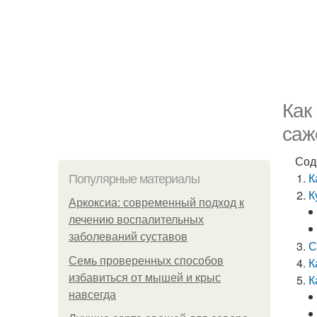
Как
саж
Сод
К
Популярные материалы
К
Аркоксиа: современный подход к
лечению воспалительных
заболеваний суставов
С
Семь проверенных способов
К
избавиться от мышей и крыс
К
навсегда