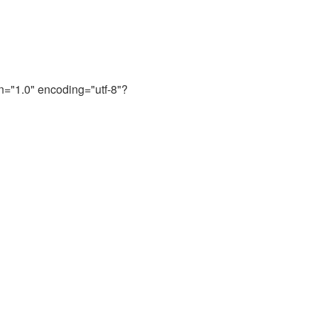
n="1.0" encoding="utf-8"?