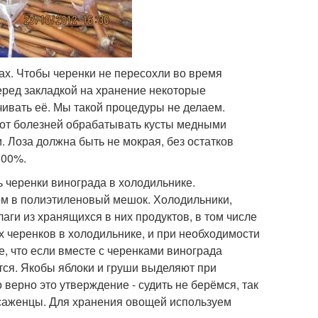
ах. Чтобы черенки не пересохли во время
еред закладкой на хранение некоторые
ивать её. Мы такой процедуры не делаем.
 от болезней обрабатывать кусты медными
. Лоза должна быть не мокрая, без остатков
100%.
ть черенки винограда в холодильнике.
том в полиэтиленовый мешок. Холодильники,
аги из хранящихся в них продуктов, в том числе
х черенков в холодильнике, и при необходимости
, что если вместе с черенками винограда
ются. Якобы яблоки и груши выделяют при
о верно это утверждение - судить не берёмся, так
о саженцы. Для хранения овощей используем