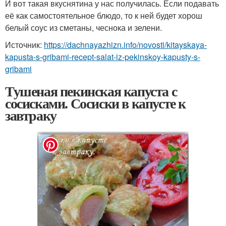
И вот такая вкуснятина у нас получилась. Если подавать
её как самостоятельное блюдо, то к ней будет хорош
белый соус из сметаны, чеснока и зелени.
Источник:
https://dachnayazhizn.info/novosti/kitayskaya-
kapusta-s-gribami-recept-salat-iz-pekinskoy-kapusty-s-
gribami
Тушеная пекинская капуста с
сосисками. Сосиски в капусте к
завтраку