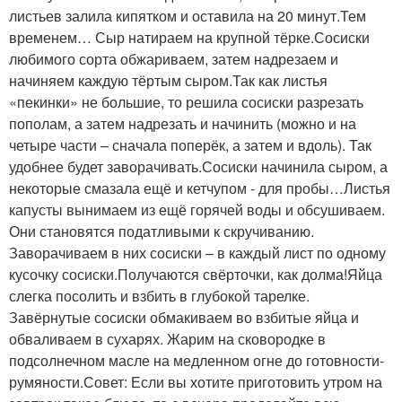
листьев залила кипятком и оставила на 20 минут.Тем
временем… Сыр натираем на крупной тёрке.Сосиски
любимого сорта обжариваем, затем надрезаем и
начиняем каждую тёртым сыром.Так как листья
«пекинки» не большие, то решила сосиски разрезать
пополам, а затем надрезать и начинить (можно и на
четыре части – сначала поперёк, а затем и вдоль). Так
удобнее будет заворачивать.Сосиски начинила сыром, а
некоторые смазала ещё и кетчупом - для пробы…Листья
капусты вынимаем из ещё горячей воды и обсушиваем.
Они становятся податливыми к скручиванию.
Заворачиваем в них сосиски – в каждый лист по одному
кусочку сосиски.Получаются свёрточки, как долма!Яйца
слегка посолить и взбить в глубокой тарелке.
Завёрнутые сосиски обмакиваем во взбитые яйца и
обваливаем в сухарях. Жарим на сковородке в
подсолнечном масле на медленном огне до готовности-
румяности.Совет: Если вы хотите приготовить утром на