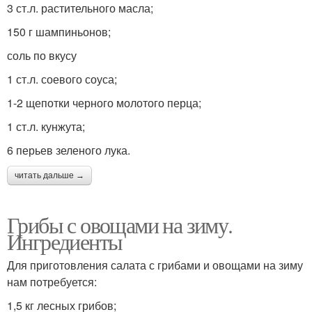
3 ст.л. растительного масла;
Тушеная капуста
Капуста с морковью
150 г шампиньонов;
соль по вкусу
1 ст.л. соевого соуса;
Солянка из пекинской
Капусты с оливками
1-2 щепотки черного молотого перца;
капусты
1 ст.л. кунжута;
6 перьев зеленого лука.
Капуста в мультиварке
Капуста с помидорами
читать дальше →
Грибы с овощами на зиму.
Ингредиенты
Капуста в кляре
Капуста с томатом
Для приготовления салата с грибами и овощами на зиму
нам потребуется:
1,5 кг лесных грибов;