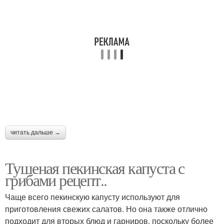
Десятка с грибами
Китайская капуста
Салат из пекинской
Капуста с картошкой
капусты
читать дальше →
Капуста со сметаной
Капуста с кабачком
Тушеная пекинская капуста с
грибами рецепт..
Рагу с пекинской
Блюда из пекинской
Чаще всего пекинскую капусту используют для
капустой
капусты
приготовления свежих салатов. Но она также отлично
подходит для вторых блюд и гарниров, поскольку более