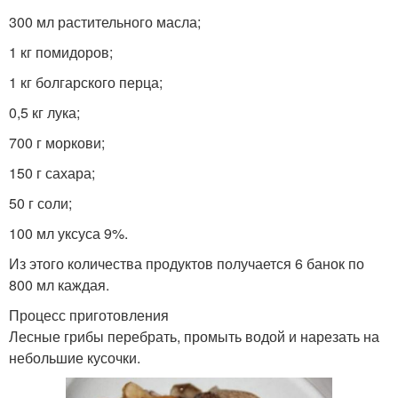
Солянка с грибами
Солянки с грибами
300 мл растительного масла;
1 кг помидоров;
1 кг болгарского перца;
0,5 кг лука;
Солянка из капусты
Спаржевая капуста
700 г моркови;
150 г сахара;
50 г соли;
Капусты на зиму
100 мл уксуса 9%.
Из этого количества продуктов получается 6 банок по
800 мл каждая.
Процесс приготовления
Лесные грибы перебрать, промыть водой и нарезать на
небольшие кусочки.