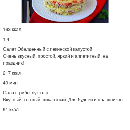
Капуста с мясом
Капуста с колбасой
163 ккал
1 ч
Салат Обалденный с пекинской капустой
Очень вкусный, простой, яркий и аппетитный, на
Обычная капуста
Грибы с овощами
праздник!
217 ккал
40 мин
Салат с грибами
Фасоль с грибами
Салат грибы лук сыр
Вкусный, сытный, пикантный. Для будней и праздников.
91 ккал
Лечо с грибами
Перец с грибами