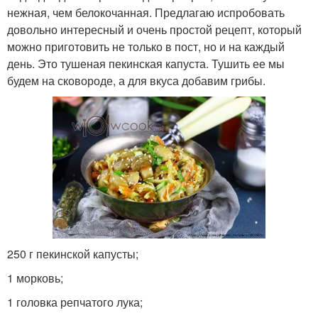
нежная, чем белокочанная. Предлагаю испробовать
Капуста в сливочном
довольно интересный и очень простой рецепт, который
Капусты с фото
соусе
можно приготовить не только в пост, но и на каждый
день. Это тушеная пекинская капуста. Тушить ее мы
будем на сковороде, а для вкуса добавим грибы.
Свинин с пекинской
Капуста с рисом
капустой
Рис с пекинской
Капуста с грибам
капустой
250 г пекинской капусты;
Капуста с
Капусты с курицей
шампиньонами
1 морковь;
1 головка репчатого лука;