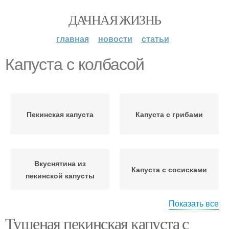
ДАЧНАЯ ЖИЗНЬ
главная
новости
статьи
Капуста с колбасой
Пекинская капуста
Капуста с грибами
Вкуснятина из
Капуста с сосисками
пекинской капусты
Показать все
Тушеная пекинская капуста с
Сосиски в капусте
Капуста с яйцом