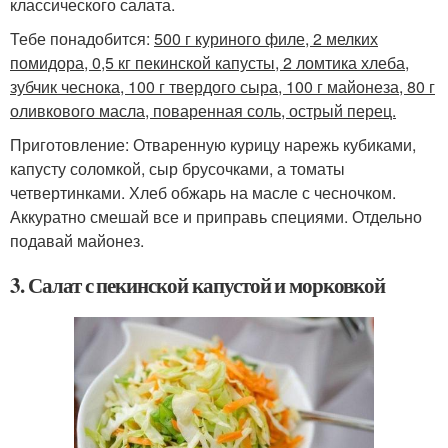
классического салата.
Тебе понадобится:
500 г куриного филе, 2 мелких
помидора, 0,5 кг пекинской капусты, 2 ломтика хлеба,
зубчик чеснока, 100 г твердого сыра, 100 г майонеза, 80 г
оливкового масла, поваренная соль, острый перец.
Приготовление: Отваренную курицу нарежь кубиками,
капусту соломкой, сыр брусочками, а томаты
четвертинками. Хлеб обжарь на масле с чесночком.
Аккуратно смешай все и приправь специями. Отдельно
подавай майонез.
3. Салат с пекинской капустой и морковкой