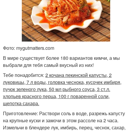
Фото: mygutmatters.com
В мире существует более 180 вариантов кимчи, а мы
выбрали для тебя самый вкусный из них!
Тебе понадобится:
2 кочана пекинской капусты, 2
луковицы, 7 л воды, головка чеснока, кусочек имбиря,
пучок зеленого лука, 50 мл рыбного соуса, 3 ст.л.
хлопьев красного перца, 100 г поваренной соли,
щепотка сахара.
Приготовление: Раствори соль в воде, разрежь капусту
на крупные куски и замочи в этом рассоле на 2 часа.
Измельчи в блендере лук, имбирь, перец, чеснок, сахар,