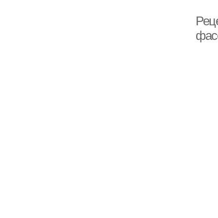
Рец
фас