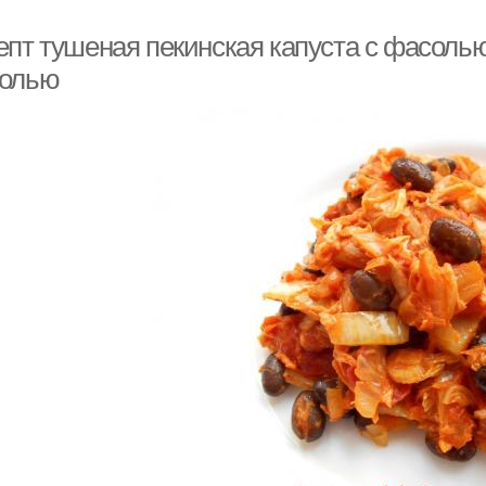
епт тушеная пекинская капуста с фасолью
олью