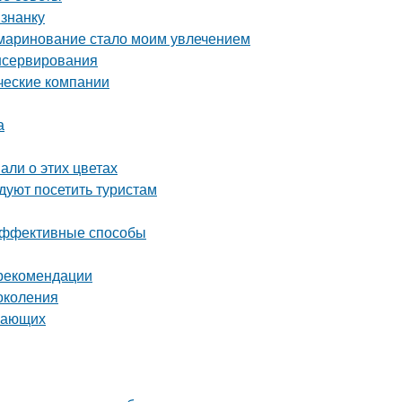
изнанку
 маринование стало моим увлечением
нсервирования
ческие компании
а
али о этих цветах
уют посетить туристам
 эффективные способы
 рекомендации
околения
инающих