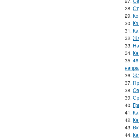
27.
Се
28.
Ст
29.
Ко
30.
Ка
31.
Ка
32.
Жа
33.
На
34.
Ка
35.
46
напра
36.
Жа
37.
Пр
38.
Ов
39.
Ср
40.
Гр
41.
Ка
42.
Ка
43.
Вк
44.
Ка