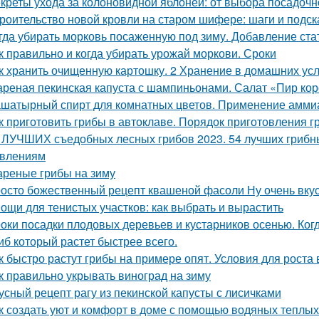
креты ухода за колоновидной яблоней: от выбора посадочн
роительство новой кровли на старом шифере: шаги и подск
гда убирать морковь посаженную под зиму. Добавление ста
к правильно и когда убирать урожай моркови. Сроки
к хранить очищенную картошку. 2 Хранение в домашних ус
реная пекинская капуста с шампиньонами. Салат «Пир ко
шатырный спирт для комнатных цветов. Применение аммиак
к приготовить грибы в автоклаве. Порядок приготовления 
 ЛУЧШИХ съедобных лесных грибов 2023. 54 лучших грибны
влениям
реные грибы на зиму
осто божественный рецепт квашеной фасоли Ну очень вку
ощи для тенистых участков: как выбрать и вырастить
оки посадки плодовых деревьев и кустарников осенью. Ког
иб который растет быстрее всего.
к быстро растут грибы на примере опят. Условия для роста в
к правильно укрывать виноград на зиму
усный рецепт рагу из пекинской капусты с лисичками
к создать уют и комфорт в доме с помощью водяных теплых