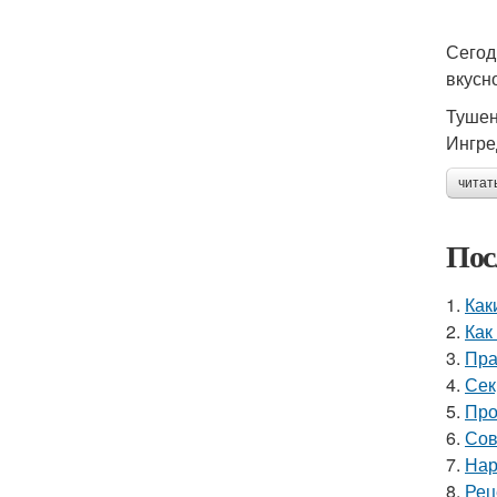
Сегод
вкусн
Тушен
Ингре
читат
Пос
1.
Как
2.
Как
3.
Пра
4.
Сек
5.
Про
6.
Сов
7.
Нар
8.
Рец