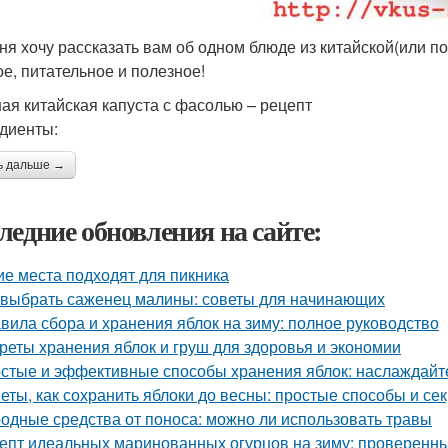
ня хочу рассказать вам об одном блюде из китайской(или п
ое, питательное и полезное!
ая китайская капуста с фасолью – рецепт
диенты:
ь дальше →
ледние обновления на сайте:
ие места подходят для пикника
 выбрать саженец малины: советы для начинающих
вила сбора и хранения яблок на зиму: полное руководство
реты хранения яблок и груш для здоровья и экономии
стые и эффективные способы хранения яблок: наслаждайте
еты, как сохранить яблоки до весны: простые способы и се
одные средства от поноса: можно ли использовать травы
епт идеальных маринованных огурцов на зиму: проверенн