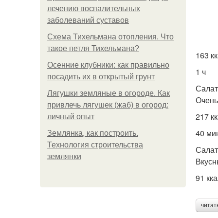
лечению воспалительных
заболеваний суставов
Схема Тихельмана отопления. Что
такое петля Тихельмана?
163 к
Осенние клубники: как правильно
1 ч
посадить их в открытый грунт
Салат
Лягушки земляные в огороде. Как
Очень
привлечь лягушек (жаб) в огород:
217 к
личный опыт
40 ми
Землянка, как построить.
Технология строительства
Салат
землянки
Вкусн
91 кк
читат