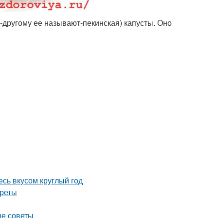
о-другому ее называют-пекинская) капусты. Оно
сь вкусом круглый год
креты
ые советы