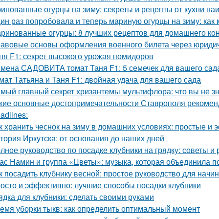
инованные огурцы на зиму: секреты и рецепты от кухни на
ин раз попробовала и теперь мариную огурцы на зиму: как
ринованные огурцы: 8 лучших рецептов для домашнего ко
авовые основы оформления военного билета через юриди
ня F1: секрет высокого урожая помидоров
мена САДОВИТА томат Таня F1: 5 семечек для вашего сад
мат Татьяна и Таня F1: двойная удача для вашего сада
мый главный секрет хризантемы мультифлора: что вы не зн
кие основные достопримечательности Ставрополя рекоменд
adlines:
к хранить чеснок на зиму в домашних условиях: простые и
тория Иркутска: от основания до наших дней
лное руководство по посадке клубники на грядку: советы и
ас Намин и группа «Цветы»: музыка, которая объединила п
к посадить клубнику весной: простое руководство для нач
осто и эффективно: лучшие способы посадки клубники
ядка для клубники: сделать своими руками
емя уборки тыкв: как определить оптимальный момент