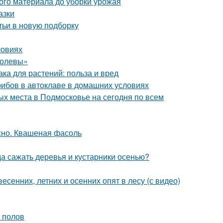
ого материала до уборки урожая
азки
тьи в новую подборку
ловиях
ролевы»
а для растений: польза и вред
грибов в автоклаве в домашних условиях
х места в Подмосковье на сегодня по всем
сно. Квашеная фасоль
да сажать деревья и кустарники осенью?
есенних, летних и осенних опят в лесу (с видео)
 полов