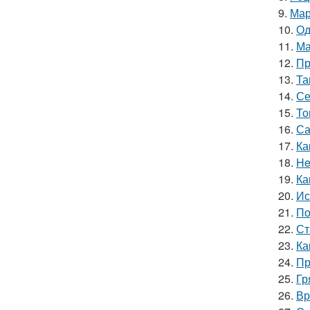
9.
Мар
10.
Од
11.
Ма
12.
Пр
13.
Та
14.
Се
15.
То
16.
Са
17.
Ка
18.
He
19.
Ка
20.
Ис
21.
По
22.
Ст
23.
Ка
24.
Пр
25.
Гр
26.
Вр