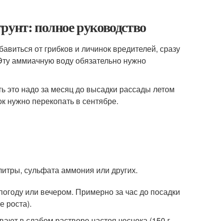
рунт: полное руководство
авиться от грибков и личинок вредителей, сразу
 Эту аммиачную воду обязательно нужно
ь это надо за месяц до высадки рассады летом
ок нужно перекопать в сентябре.
литры, сульфата аммония или других.
погоду или вечером. Примерно за час до посадки
 роста).
вают в слабом растворе настоя чеснока (150 г