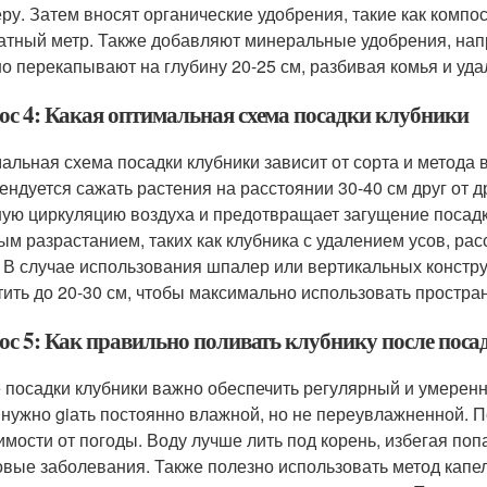
еру. Затем вносят органические удобрения, такие как компос
атный метр. Также добавляют минеральные удобрения, нап
о перекапывают на глубину 20-25 см, разбивая комья и уда
ос 4: Какая оптимальная схема посадки клубники
альная схема посадки клубники зависит от сорта и метода
ендуется сажать растения на расстоянии 30-40 см друг от д
ую циркуляцию воздуха и предотвращает загущение посадки
ым разрастанием, таких как клубника с удалением усов, ра
. В случае использования шпалер или вертикальных конст
тить до 20-30 см, чтобы максимально использовать простра
ос 5: Как правильно поливать клубнику после поса
 посадки клубники важно обеспечить регулярный и умеренн
 нужно giать постоянно влажной, но не переувлажненной. П
имости от погоды. Воду лучше лить под корень, избегая поп
овые заболевания. Также полезно использовать метод капе