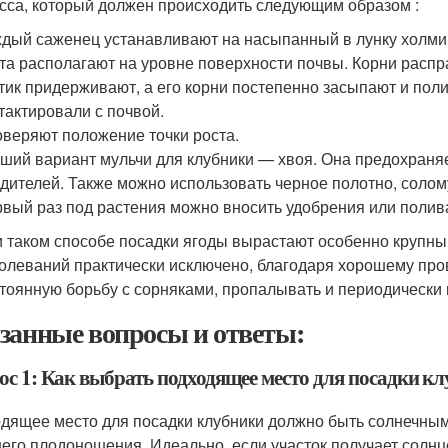
сса, который должен происходить следующим образом :
дый саженец устанавливают на насыпанный в лунку холмик
та располагают на уровне поверхности почвы. Корни распр
тик придерживают, а его корни постепенно засыпают и поли
тактировали с почвой.
веряют положение точки роста.
ший вариант мульчи для клубники — хвоя. Она предохраняе
дителей. Также можно использовать черное полотно, солом
вый раз под растения можно вносить удобрения или полива
 таком способе посадки ягоды вырастают особенно крупны
олеваний практически исключено, благодаря хорошему про
тоянную борьбу с сорняками, пропалывать и периодически 
занные вопросы и ответы:
ос 1: Как выбрать подходящее место для посадки к
дящее место для посадки клубники должно быть солнечным, 
его плодоношения. Идеально, если участок получает солнце