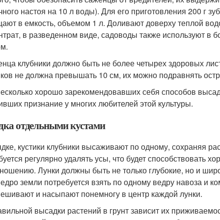
чного настоя на 10 л воды). Для его приготовления 200 г зу
ают в емкость, объемом 1 л. Доливают доверху теплой водо
нтрат, в разведенном виде, садоводы также используют в 
м.
енца клубники должно быть не более четырех здоровых лис
ков не должна превышать 10 см, их можно подравнять ост
несколько хорошо зарекомендовавших себя способов высадк
ивших признание у многих любителей этой культуры.
дка отдельными кустами
ядке, кустики клубники высаживают по одному, сохраняя р
буется регулярно удалять усы, что будет способствовать х
ношению. Лунки должны быть не только глубокие, но и шир
ведро земли потребуется взять по одному ведру навоза и ко
ешивают и насыпают понемногу в центр каждой лунки.
авильной высадки растений в грунт зависит их приживаемос