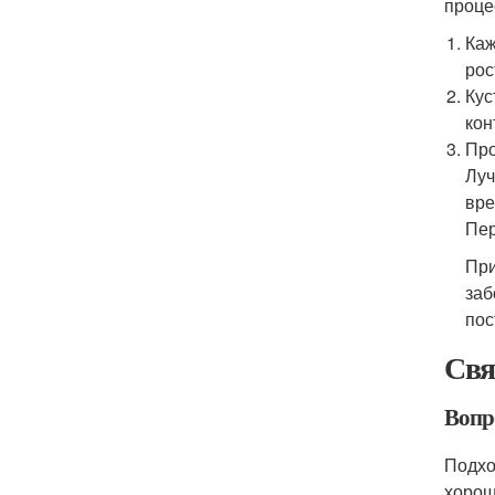
проце
Каж
рос
Кус
кон
Про
Луч
вре
Пер
При
заб
пос
Свя
Вопр
Подхо
хорош