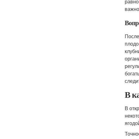
равно
важно
Вопр
После
плодо
клубн
орган
регул
богат
следи
В к
В отк
некот
ягодо
Точно