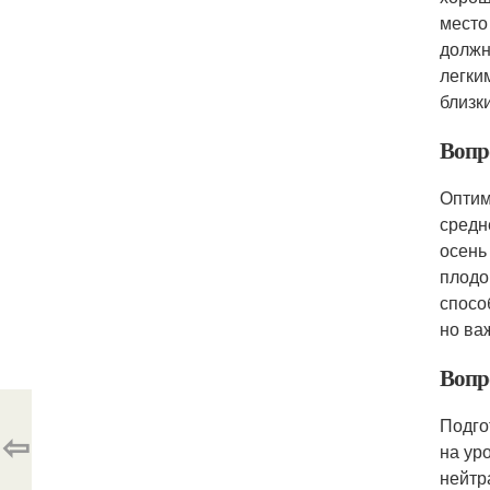
место
должн
легки
близк
Вопр
Оптим
средн
осень
плодо
спосо
но ва
Вопр
Подго
⇦
на ур
нейтр