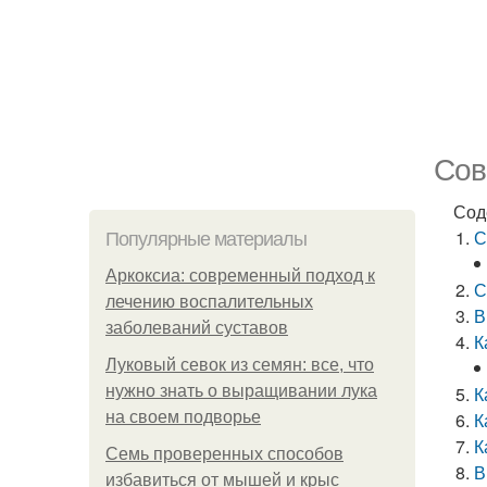
Сов
Сод
С
Популярные материалы
Аркоксиа: современный подход к
С
лечению воспалительных
В
заболеваний суставов
К
Луковый севок из семян: все, что
нужно знать о выращивании лука
К
на своем подворье
К
К
Семь проверенных способов
В
избавиться от мышей и крыс