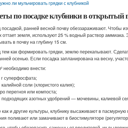
ужно ли мульчировать грядки с клубникой
еты по посадке клубники в открытый г
 посадкой, ранней весной почву обеззараживают. Чтобы изб
ак оттает земля, используют 25 % водный раствор аммиака.
ывать в почву на глубину 15 см.
 тем как формировать грядки, землю перекапывают. Сделат
анней осенью. Если посадка запланирована на весну, участ
м² необходимо внести:
 г суперфосфата;
г калийной соли (хлористого калия);
ро перегноя или компоста;
г подходящих азотных удобрений — мочевины, калиевой се
е как и другие культуры, клубнику высаживают в пасмурную 
ния поливают или замачивают в биостимуляторе (регуляторе
ого, чтобы обезопасить саженцы от вредителей, их выдержи