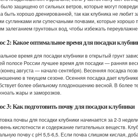
 было защищено от сильных ветров, которые могут повреди
а быть хорошо дренированной, так как клубника не любит з
ми суглинками или супесчаными почвами, которые хорошо пр
им залеганием грунтовых вод, чтобы избежать переувлажне
ос 2: Какое оптимальное время для посадки клубни
альное время для посадки клубники в открытый грунт завис
ей полосе России лучшее время для посадки — ранняя весн
 (конец августа — начало сентября). Весенняя посадка позв
ношению в текущем сезоне. Осенняя посадка дает клубнике
бствует более обильному плодоношению весной. В более те
жноать жары и заморозков.
ос 3: Как подготовить почву для посадки клубники
товка почвы для посадки клубники начинается за 2-3 недел
овень кислотности и содержание питательных веществ. Клу
альную почву с pH 5,5-6,5. Если почва слишком кислая, до