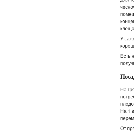
чесно
помещ
конце
клещо
У саж
кореш
Есть 
получ
Поса
На гр
потре
плодо
На 1 
перем
От пр