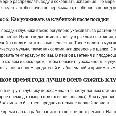
мерно распределять воду и сокращать испарение. По мере 
 следить, чтобы почва не пересыхала, особенно в период 
ос 6: Как ухаживать за клубникой после посадки
 посадки клубники важно регулярно ухаживать за растениям
ношение. Нужно поддерживать почву в рыхлом состоянии, 
икой за воду и питательные вещества. Также полезно мульч
ическую мульчу, такую как солома или древесные щепки. Это
ировать температуру почвы. В период цветения и плодонош
ые калием и фосфором, чтобы повысить урожайность и улуч
ть за появлением вредителей и заболеваний и принимать м
акое время года лучше всего сажать к
рытый грунт клубнику пересаживают с наступлением стабиль
орое время до заморозков (осенняя посадка). Для садовод
й как можно быстрее, предпочтительнее первый вариант.
е время начала работ зависит от конкретного региона. На