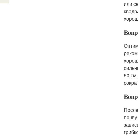
или с
квадр
хорош
Вопр
Оптим
реком
хорош
сильн
50 см
сокра
Вопр
После
почву
завис
грибк