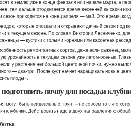
осят в землю уже в конце февраля или начале марта, а пе
нее, тем дальше отодвигается время весенней высадки из-
и сезон приходится на конец апреля — май. Это время, ког
оводов, которые опоздали и открывают дачный сезон под ко
ики в текущем сезоне. По словам Виктории Лесниченко, для
 саженцы — кустики с голыми корнями или кассетная рассад
особенность ремонтантных сортов, даже если саженец мален
ую урожайность в текущем сезоне уже летом-осенью. Главно
, если у растения нет большой цветочной почки, нужно выл
много — два-три. После куст начнет наращивать новые цвет
сить плоды».
 подготовить почву для посадки клубн
ия могут быть неидеальные, грунт – не совсем тот, что хоте
ки клубники. Действовать надо в двух направлениях: обрабо
ботка