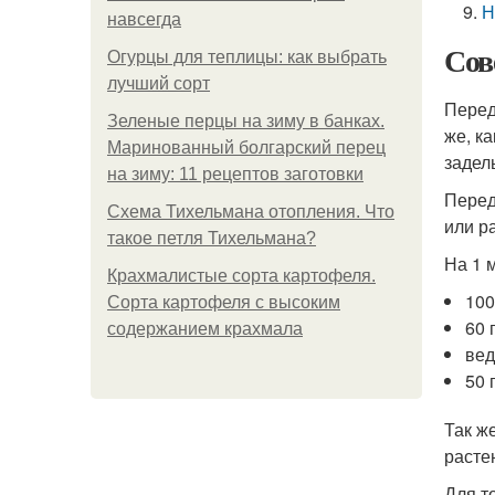
Н
навсегда
Сов
Огурцы для теплицы: как выбрать
лучший сорт
Перед
Зеленые перцы на зиму в банках.
же, к
Маринованный болгарский перец
задел
на зиму: 11 рецептов заготовки
Перед
Схема Тихельмана отопления. Что
или р
такое петля Тихельмана?
На 1 
Крахмалистые сорта картофеля.
100
Сорта картофеля с высоким
60 
содержанием крахмала
вед
50 
Так ж
расте
Для т