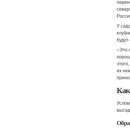
перен
север
Росси
У сад
клубн
будут
«Это 
хорош
этого
их не
прино
Как
Услов
высад
Обра