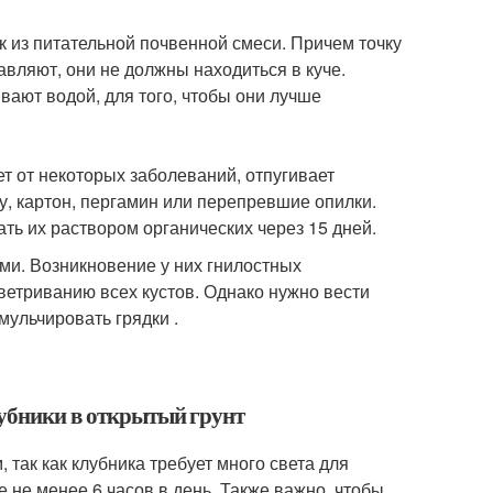
 из питательной почвенной смеси. Причем точку
авляют, они не должны находиться в куче.
вают водой, для того, чтобы они лучше
т от некоторых заболеваний, отпугивает
у, картон, пергамин или перепревшие опилки.
ть их раствором органических через 15 дней.
ми. Возникновение у них гнилостных
ветриванию всех кустов. Однако нужно вести
мульчировать грядки .
лубники в открытый грунт
так как клубника требует много света для
 не менее 6 часов в день. Также важно, чтобы