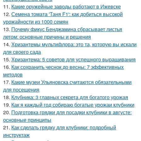
11.
Какие оружейные заводы работают в Ижевске
12.
Семена томата 'Таня F1': как добиться высокой
урожайности из 1000 семян
13.
Почему фикус Бенджамина сбрасывает листья
летом: основные причины и решения
14.
Хризантемы мультифлора: это та, которую вы искали
для своего сада
15.
Хризантема: 5 советов для успешного выращивания
16.
Как сохранить чеснок до весны: 7 эффективных
методов
17.
Какие музеи Ульяновска считаются обязательными
для посещения
18.
Клубника: 3 главных секрета для богатого урожая
19.
Как я каждый год собираю богатые урожаи клубники
20.
Подготовка грядки для посадки клубники в августе:
основные принципы
21.
Как сделать грядку для клубники: подробный
инструктаж