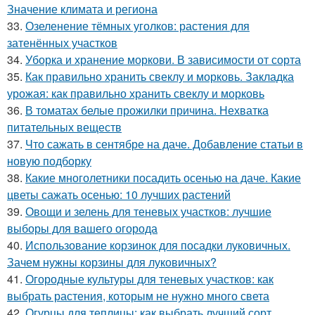
Значение климата и региона
33.
Озеленение тёмных уголков: растения для
затенённых участков
34.
Уборка и хранение моркови. В зависимости от сорта
35.
Как правильно хранить свеклу и морковь. Закладка
урожая: как правильно хранить свеклу и морковь
36.
В томатах белые прожилки причина. Нехватка
питательных веществ
37.
Что сажать в сентябре на даче. Добавление статьи в
новую подборку
38.
Какие многолетники посадить осенью на даче. Какие
цветы сажать осенью: 10 лучших растений
39.
Овощи и зелень для теневых участков: лучшие
выборы для вашего огорода
40.
Использование корзинок для посадки луковичных.
Зачем нужны корзины для луковичных?
41.
Огородные культуры для теневых участков: как
выбрать растения, которым не нужно много света
42.
Огурцы для теплицы: как выбрать лучший сорт