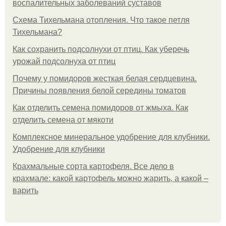
воспалительных заболеваний суставов
Схема Тихельмана отопления. Что такое петля
Тихельмана?
Как сохранить подсолнухи от птиц. Как уберечь
урожай подсолнуха от птиц
Почему у помидоров жесткая белая сердцевина.
Причины появления белой середины томатов
Как отделить семена помидоров от жмыха. Как
отделить семена от мякоти
Комплексное минеральное удобрение для клубники.
Удобрение для клубники
Крахмальные сорта картофеля. Все дело в
крахмале: какой картофель можно жарить, а какой –
варить