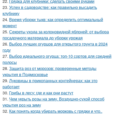
22.
Грядка для клубники: сделать своими руками
23.
Успех в садоводстве: как правильно высадить
клубнику
24.
Время уборки тыкв: как определить оптимальный
момент
25.
Секреты ухода за колоновидной яблоней: от выбора
посадочного материала до уборки урожая
26.
Выбор лучших огурцов для открытого грунта в 2024
году
27.
Выбор идеального огурца: топ-10 сортов для средней
полосы
28.
Защита роз от морозов: проверенные методы
укрытия в Подмосковье
29.
Луковицы в прикопанных контейнерах: как это
работает
30.
Грибы в лесу: где и как они растут
31.
Чем укрыть розы на зиму. Воздушно-сухой способ
укрытия роз на зиму
32.
Как понять когда убирать морковь с грядки и что..