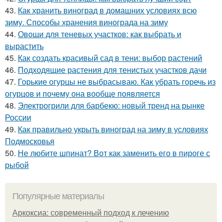
43.
Как хранить виноград в домашних условиях всю
зиму. Способы хранения винограда на зиму
44.
Овощи для теневых участков: как выбрать и
вырастить
45.
Как создать красивый сад в тени: выбор растений
46.
Подходящие растения для тенистых участков дачи
47.
Горькие огурцы не выбрасываю. Как убрать горечь из
огурцов и почему она вообще появляется
48.
Электрогрили для барбекю: новый тренд на рынке
России
49.
Как правильно укрыть виноград на зиму в условиях
Подмосковья
50.
Не любите шпинат? Вот как заменить его в пироге с
рыбой
Популярные материалы
Аркоксиа: современный подход к лечению