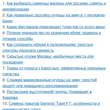
1.
Как выбирать саженцы малины для посадки: советы и
рекомендации
2.
Как правильно засолить огурцы на зиму в 1-литровую
банку
3.
Какие фестивали привлекают туристов со всего мира
4.
Полное руководство по хранению яблок: правила и
лучшие способы
5.
Как сохранить яблоки в холодильнике: простые
способы продлить свежесть
6.
Скрытые уголки Москвы: необычные места для
посещения
7.
Травы от поноса у взрослых: эффективные народные
средства
8.
Сладкие маринованные огурцы на зиму: простой
рецепт для домашнего консервирования
9.
Расписание выступлений группы 'Анимация' в
Коврове
10.
Семена томатов Seminis 'Таня F1': особенности и
преимущества сорта