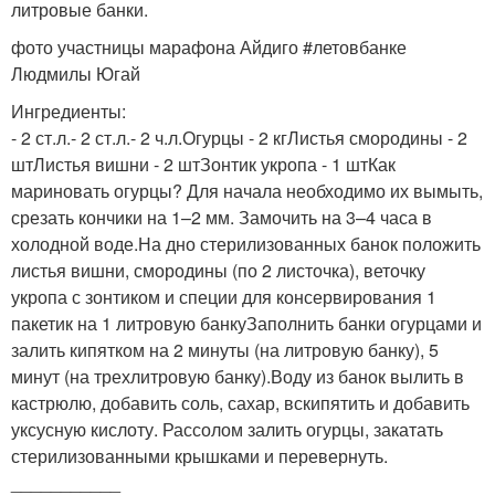
литровые банки.
фото участницы марафона Айдиго #летовбанке
Людмилы Югай
Ингредиенты:
- 2 ст.л.- 2 ст.л.- 2 ч.л.Огурцы - 2 кгЛистья смородины - 2
штЛистья вишни - 2 штЗонтик укропа - 1 штКак
мариновать огурцы? Для начала необходимо их вымыть,
срезать кончики на 1–2 мм. Замочить на 3–4 часа в
холодной воде.На дно стерилизованных банок положить
листья вишни, смородины (по 2 листочка), веточку
укропа с зонтиком и специи для консервирования 1
пакетик на 1 литровую банкуЗаполнить банки огурцами и
залить кипятком на 2 минуты (на литровую банку), 5
минут (на трехлитровую банку).Воду из банок вылить в
кастрюлю, добавить соль, сахар, вскипятить и добавить
уксусную кислоту. Рассолом залить огурцы, закатать
стерилизованными крышками и перевернуть.
___________