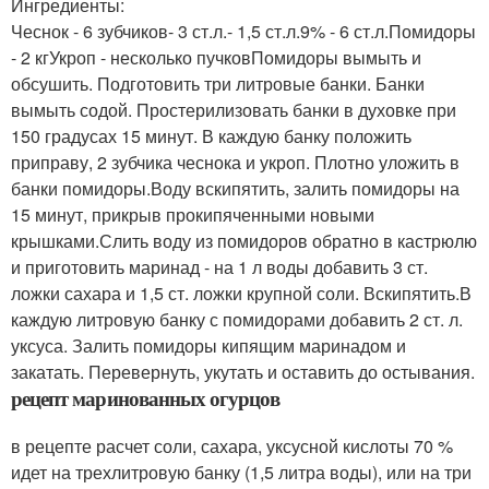
Ингредиенты:
Чеснок - 6 зубчиков- 3 ст.л.- 1,5 ст.л.9% - 6 ст.л.Помидоры
- 2 кгУкроп - несколько пучковПомидоры вымыть и
обсушить. Подготовить три литровые банки. Банки
вымыть содой. Простерилизовать банки в духовке при
150 градусах 15 минут. В каждую банку положить
приправу, 2 зубчика чеснока и укроп. Плотно уложить в
банки помидоры.Воду вскипятить, залить помидоры на
15 минут, прикрыв прокипяченными новыми
крышками.Слить воду из помидоров обратно в кастрюлю
и приготовить маринад - на 1 л воды добавить 3 ст.
ложки сахара и 1,5 ст. ложки крупной соли. Вскипятить.В
каждую литровую банку с помидорами добавить 2 ст. л.
уксуса. Залить помидоры кипящим маринадом и
закатать. Перевернуть, укутать и оставить до остывания.
рецепт маринованных огурцов
в рецепте расчет соли, сахара, уксусной кислоты 70 %
идет на трехлитровую банку (1,5 литра воды), или на три