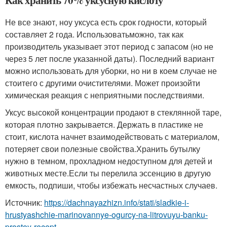
Как хранить 70% уксусную кислоту
Не все знают, но
у уксуса есть срок годности, который
составляет 2 года
. Использоватьможно, так как
производитель указывает этот период с запасом (но не
через 5 лет после указанной даты). Последний вариант
можно использовать для уборки, но ни в коем случае не
стоитего с другими очистителями. Может произойти
химическая реакция с неприятными последствиями.
Уксус высокой концентрации продают в стеклянной таре,
которая плотно закрывается. Держать в пластике не
стоит, кислота начнет взаимодействовать с материалом,
потеряет свои полезные свойства.
Хранить бутылку
нужно в темном, прохладном недоступном для детей и
животных месте.
Если ты перелила эссенцию в другую
емкость, подпиши, чтобы избежать несчастных случаев.
Источник:
https://dachnayazhizn.info/stati/sladkie-i-
hrustyashchie-marinovannye-ogurcy-na-litrovuyu-banku-
prostoy-recept