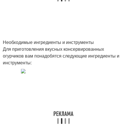
Огурчики в
Малосольные огурчики
собственном соку
Необходимые ингредиенты и инструменты
Для приготовления вкусных консервированных
Масло на зиму
Рецепт на зиму
огурчиков вам понадобятся следующие ингредиенты и
инструменты:
Закуски на зиму
Маленькие на зиму
Заливка на зиму