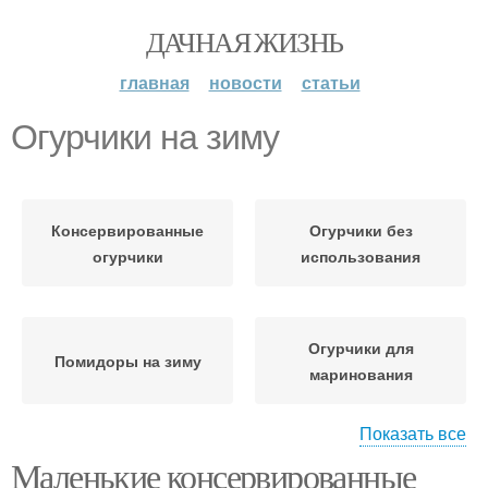
ДАЧНАЯ ЖИЗНЬ
главная
новости
статьи
Огурчики на зиму
Консервированные
Огурчики без
огурчики
использования
Огурчики для
Помидоры на зиму
маринования
Показать все
Маленькие консервированные
Огурцов на зиму
Огурцы на зиму