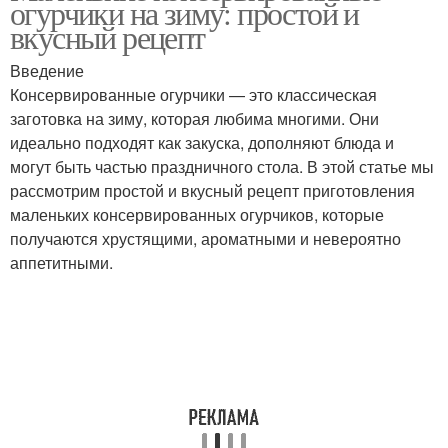
огурчики на зиму: простой и
вкусный рецепт
Введение
Консервированные огурчики — это классическая
Корнишоны на зиму
Горчицы на зиму
заготовка на зиму, которая любима многими. Они
идеально подходят как закуска, дополняют блюда и
могут быть частью праздничного стола. В этой статье мы
рассмотрим простой и вкусный рецепт приготовления
Огурчики с луком
Кусочки на зиму
маленьких консервированных огурчиков, которые
получаются хрустящими, ароматными и невероятно
аппетитными.
Салат на зиму
Обалденные огурчики
Рецепты на зиму
Заготовки на зиму