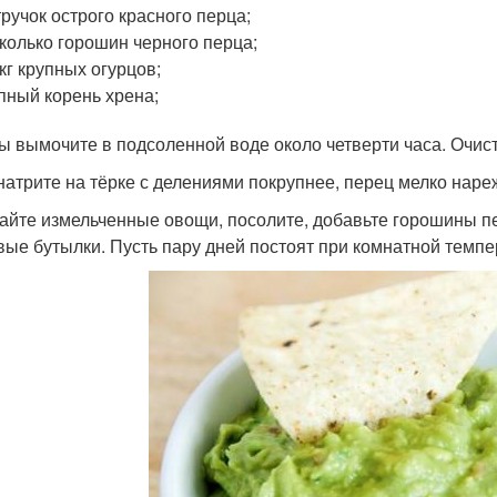
тручок острого красного перца;
колько горошин черного перца;
 кг крупных огурцов;
пный корень хрена;
ы вымочите в подсоленной воде около четверти часа. Очист
натрите на тёрке с делениями покрупнее, перец мелко наре
йте измельченные овощи, посолите, добавьте горошины пе
вые бутылки. Пусть пару дней постоят при комнатной темпе