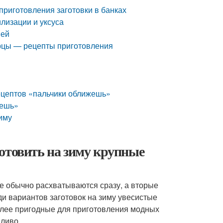
 приготовления заготовки в банках
илизации и уксуса
ией
рцы — рецепты приготовления
рецептов «пальчики оближешь»
жешь»
зиму
отовить на зиму крупные
ые обычно расхватываются сразу, а вторые
ди вариантов заготовок на зиму увесистые
 более пригодные для приготовления модных
ливо.