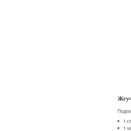
Жгуч
Подго
1 с
1 ч