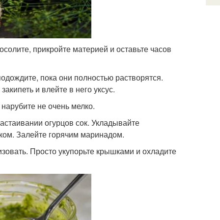
солите, прикройте материей и оставьте часов
 подождите, пока они полностью растворятся.
акипеть и влейте в него уксус.
к нарубите не очень мелко.
настаивании огурцов сок. Укладывайте
ком. Залейте горячим маринадом.
лизовать. Просто укупорьте крышками и охладите