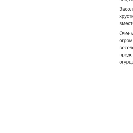
Засол
хруст
вмест
Очень
огром
весел
предс
огурц