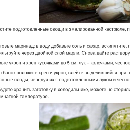
стите подготовленные овощи в эмалированной кастрюле, по
товьте маринад: в воду добавьте соль и сахар, вскипятите,
льтруйте через двойной слой марли. Снова дайте раствору з
ьте укроп и хрен кусочками до 5 см, лук – колечками, чесно
о банок положите хрен и укроп, влейте выделившийся при 
анные плоды, чередуя их с подготовленными луком и чесно
будете хранить заготовку в холодильнике, можете не стери
омнатной температуре.