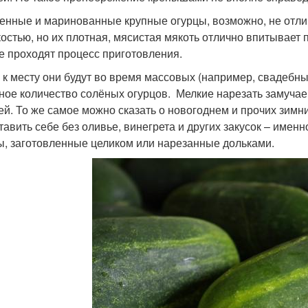
енные и маринованные крупные огурцы, возможно, не отл
костью, но их плотная, мясистая мякоть отлично впитывает
е проходят процесс приготовления.
 к месту они будут во время массовых (например, свадебных
ное количество солёных огурцов. Мелкие нарезать замучае
ей. То же самое можно сказать о новогоднем и прочих зим
тавить себе без оливье, винегрета и других закусок – именн
ы, заготовленные целиком или нарезанные дольками.