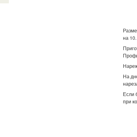
Разме
на 10.
Приго
Профи
Нареж
На дн
нарез
Если 
при к