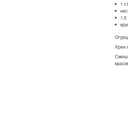
1 с
нес
1,5
кру
Огурц
Хрен 
Смеша
краси