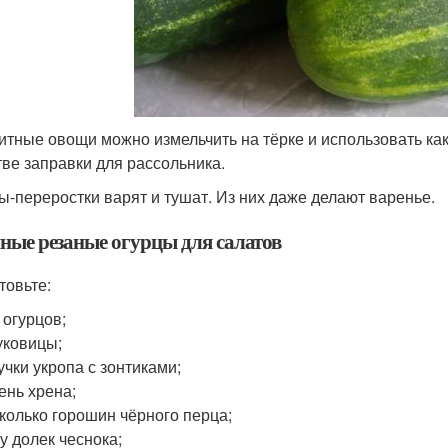
итные овощи можно измельчить на тёрке и использовать как 
тве заправки для рассольника.
ы-переростки варят и тушат. Из них даже делают варенье.
ные резаные огурцы для салатов
товьте:
г огурцов;
уковицы;
учки укропа с зонтиками;
ень хрена;
колько горошин чёрного перца;
у долек чеснока;