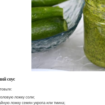
ий соус
товьте:
толовую ложку соли;
айную ложку семян укропа или тмина;