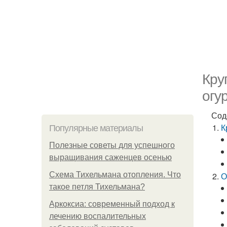
Кру
огу
Сод
К
Популярные материалы
Полезные советы для успешного
выращивания саженцев осенью
Схема Тихельмана отопления. Что
О
такое петля Тихельмана?
Аркоксиа: современный подход к
лечению воспалительных