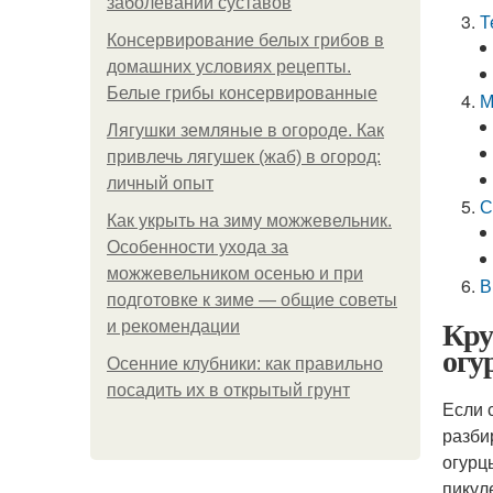
заболеваний суставов
Т
Консервирование белых грибов в
домашних условиях рецепты.
Белые грибы консервированные
М
Лягушки земляные в огороде. Как
привлечь лягушек (жаб) в огород:
личный опыт
С
Как укрыть на зиму можжевельник.
Особенности ухода за
можжевельником осенью и при
В
подготовке к зиме — общие советы
Кру
и рекомендации
огу
Осенние клубники: как правильно
посадить их в открытый грунт
Если 
разби
огурц
пикул