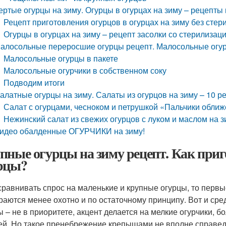
ертые огурцы на зиму. Огурцы в огурцах на зиму – рецепты
Рецепт приготовления огурцов в огурцах на зиму без стер
Огурцы в огурцах на зиму – рецепт засолки со стерилизац
алосольные переросшие огурцы рецепт. Малосольные огу
Малосольные огурцы в пакете
Малосольные огурчики в собственном соку
Подводим итоги
алатные огурцы на зиму. Салаты из огурцов на зиму – 10 
Салат с огурцами, чесноком и петрушкой «Пальчики обли
Нежинский салат из свежих огурцов с луком и маслом на 
идео обалденные ОГУРЧИКИ на зиму!
пные огурцы на зиму рецепт. Как приг
рцы?
сравнивать спрос на маленькие и крупные огурцы, то перв
раются менее охотно и по остаточному принципу. Вот и сре
ы – не в приоритете, акцент делается на мелкие огурчики,
ей. Но такое пренебрежение крепышами не вполне справед