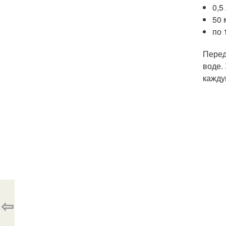
0,5
50 
по 
Перед
воде.
кажду
⇦