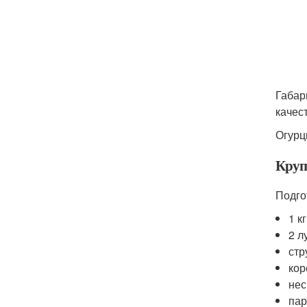
Габар
качес
Огурц
Круп
Подго
1 к
2 л
стр
кор
нес
пар