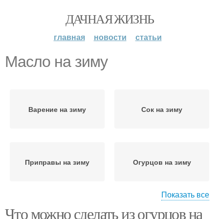
ДАЧНАЯ ЖИЗНЬ
главная
новости
статьи
Масло на зиму
Варение на зиму
Сок на зиму
Приправы на зиму
Огурцов на зиму
Показать все
Что можно сделать из огурцов на
Закуски на зиму
Блюда на зиму