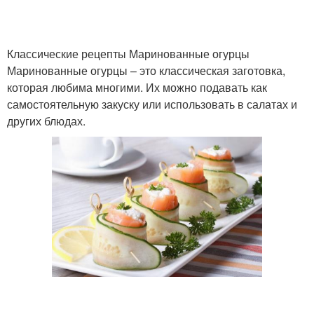
Классические рецепты Маринованные огурцы
Половинки на зиму
Рецепты на зиму
Маринованные огурцы – это классическая заготовка,
которая любима многими. Их можно подавать как
самостоятельную закуску или использовать в салатах и
других блюдах.
Лук на зиму
Растительные масла
Петрушка на зиму