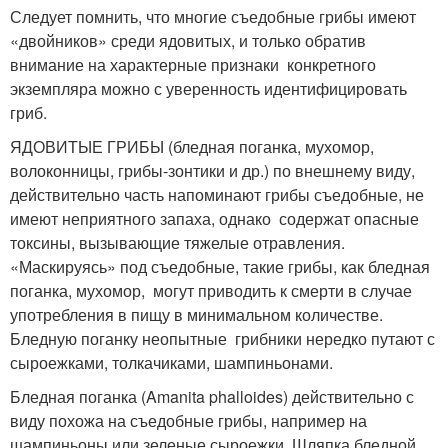
Следует помнить, что многие съедобные грибы имеют
«двойников» среди ядовитых, и только обратив
внимание на характерные признаки конкретного
экземпляра можно с уверенность идентифицировать
гриб.
ЯДОВИТЫЕ ГРИБЫ (бледная поганка, мухомор,
волоконницы, грибы-зонтики и др.) по внешнему виду,
действительно часть напоминают грибы съедобные, не
имеют неприятного запаха, однако содержат опасные
токсины, вызывающие тяжелые отравления.
«Маскируясь» под съедобные, такие грибы, как бледная
поганка, мухомор, могут приводить к смерти в случае
употребления в пищу в минимальном количестве.
Бледную поганку неопытные грибники нередко путают с
сыроежками, толкачиками, шампиньонами.
Бледная поганка (Amanita phalloides) действительно с
виду похожа на съедобные грибы, например на
шампиньоны или зеленые сыроежки. Шляпка бледной