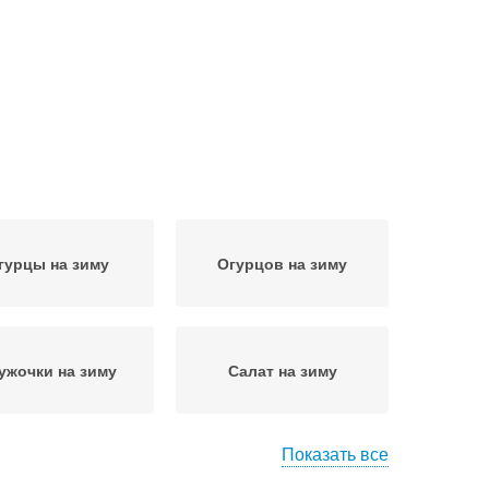
гурцы на зиму
Огурцов на зиму
ужочки на зиму
Салат на зиму
Показать все
асло на зиму
Рецепт на зиму