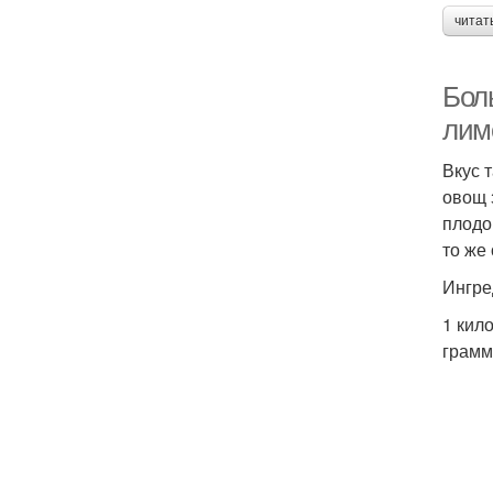
читат
Бол
лим
Вкус 
овощ 
плодо
то же
Ингре
1 кил
грамм