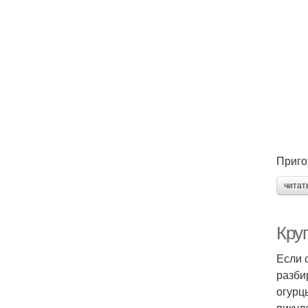
Приго
читат
Круп
Если 
разби
огурц
пикул