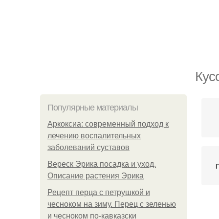
Кус
Популярные материалы
Аркоксиа: современный подход к
лечению воспалительных
заболеваний суставов
Вереск Эрика посадка и уход.
Описание растения Эрика
Рецепт перца с петрушкой и
чесноком на зиму. Перец с зеленью
и чесноком по-кавказски