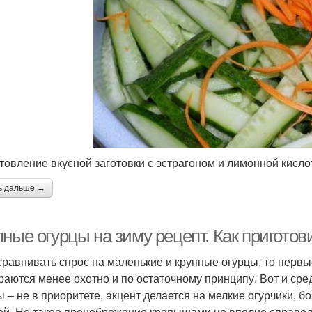
товление вкусной заготовки с эстрагоном и лимонной кисло
ь дальше →
ные огурцы на зиму рецепт. Как приготов
сравнивать спрос на маленькие и крупные огурцы, то перв
раются менее охотно и по остаточному принципу. Вот и сре
ы – не в приоритете, акцент делается на мелкие огурчики,
ей. Но такое пренебрежение крепышами не вполне справед