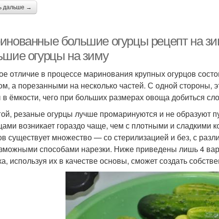
ь дальше →
инованные большие огурцы рецепт на зи
ьшие огурцы на зиму
ое отличие в процессе маринования крупных огурцов состоит
ом, а порезанными на несколько частей. С одной стороны, 
 в ёмкости, чего при больших размерах овоща добиться сл
гой, резаные огурцы лучше промаринуются и не образуют пу
цами возникает гораздо чаще, чем с плотными и сладкими
ов существует множество — со стерилизацией и без, с раз
зможными способами нарезки. Ниже приведены лишь 4 вари
ка, используя их в качестве основы, сможет создать собст