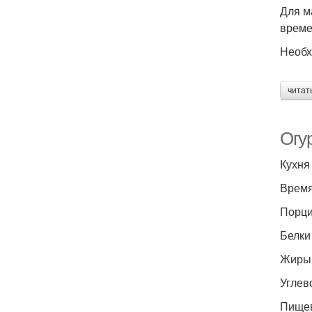
Для м
време
Необх
читат
Огу
Кухня
Время
Порци
Белки 
Жиры 0
Углево
Пищевы