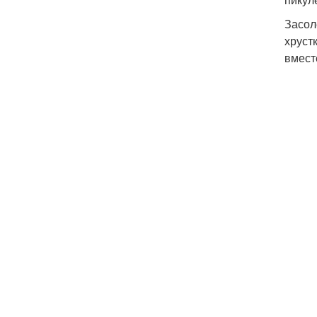
Засол
хруст
вмест