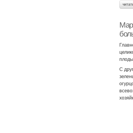
читат
Мар
бол
Главн
целик
плоды
С дру
зелен
огурц
всево
хозяй