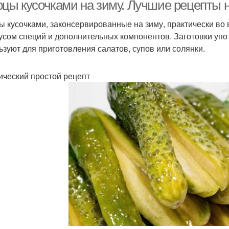
рцы кусочками на зиму. Лучшие рецепты 
ы кусочками, законсервированные на зиму, практически во
усом специй и дополнительных компонентов. Заготовки упо
Яблоки на зиму
Компот на зиму
Д
ьзуют для приготовления салатов, супов или солянки.
ический простой рецепт
Заливка на зиму
Маленькие на зиму