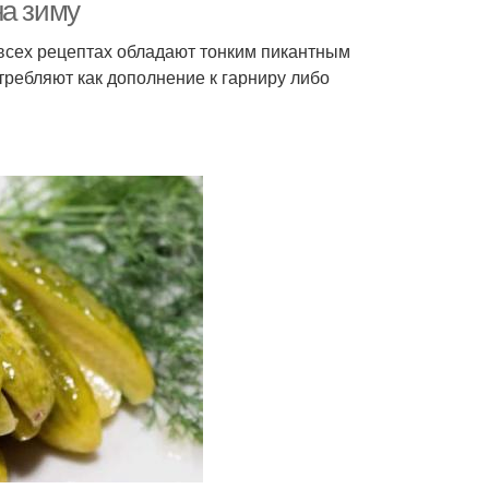
на зиму
 всех рецептах обладают тонким пикантным
требляют как дополнение к гарниру либо
ольки на зиму
Заготовка на зиму